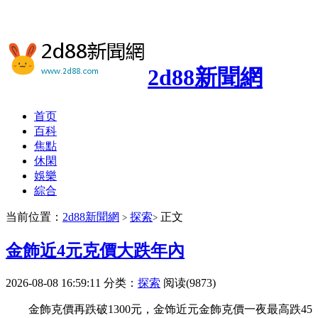
2d88新聞網
首页
百科
焦點
休閑
娛樂
綜合
当前位置：
2d88新聞網
探索
正文
>
>
金飾近4元克價大跌年內
2026-08-08 16:59:11
分类：
探索
阅读(9873)
金飾克價再跌破1300元，金饰近元金飾克價一夜最高跌45