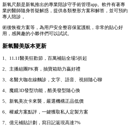
新氧尺顏是新氧推出的專業陪診守手術管理app。軟件有著專
業的醫師隨身答疑解惑，提供各類整形方案和解答，並可預約
專人陪診，
術後恢複方案等，為用戶安全整容保駕護航，非常的貼心好
用，感興趣的小夥伴們可以試試。
新氧醫美版本更新
1、11.11醫美狂歡節，百萬補貼全場5折起
2、主播組團PK賽，抽寶箱助力贏好禮
3、名醫大咖在線麵診，文字、語音、視頻隨心聊
4、魔鏡3D發型功能，酷美發型隨心換
5、新氧美次卡來襲，嚴選機構正品低價
6、權威方案點評，一鍵獲取私人定製方案
7、億元補貼計劃，寫日記返現高達7%