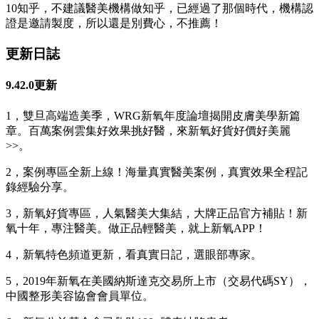
10知乎，不建議醫美機構做知乎，已經過了那個時代，機構認
證是邀請製度，所以還是別費心，不推薦！
更新日誌
9.42.0更新
1，雙旦高端造美季，WRG新氧年度論壇揭開皮膚美學新篇
章。百萬案例雲集好效果挑好醫，來新氧好貨好價好美麗
>>。
2，案例專區全新上線！海量真實醫美案例，真實效果全程記
錄經驗分享。
3，新氧好貨專區，人氣醫美大集結，大牌正品官方補貼！新
氧十年，專注醫美。做正品輕醫美，就上新氧APP！
4，新氧特色頻道更新，看真實日記，選眼部專家。
5，2019年新氧在美國納斯達克交易所上市（交易代碼SY），
中國整形美容協會會員單位。