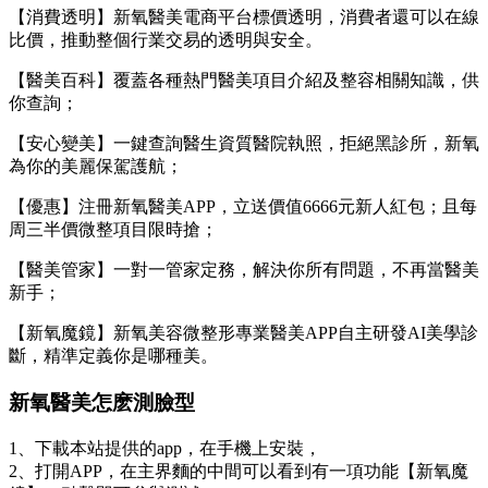
【消費透明】新氧醫美電商平台標價透明，
消費者還可以在線
比價，推動整個行業交易的透明與安全。
【醫美百科】覆蓋各種熱門醫美項目介紹及整容相關知識，供
你查詢；
【安心變美】一鍵查詢醫生資質醫院執照，拒絕黑診所，新氧
為你的美麗保駕護航；
【優惠】注冊新氧醫美APP，立送價值6666元新人紅包；且每
周三半價微整項目限時搶；
【醫美管家】一對一管家定務，解決你所有問題，不再當醫美
新手；
【新氧魔鏡】新氧美容微整形專業醫美APP自主研發AI美學診
斷，精準定義你是哪種美。
新氧醫美怎麽測臉型
1、下載本站提供的app，在手機上安裝，
2、打開APP，在主界麵的中間可以看到有一項功能【新氧魔