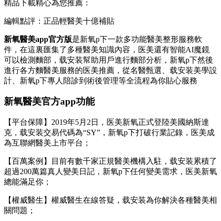
精品下載精心為您推薦：
編輯點評：正品輕醫美十億補貼
新氧醫美app官方版
是新氧p下一款多功能醫美整形服務軟
件，在這裏匯集了多種醫美知識內容，医美還有智能AI魔鏡
可以檢測麵部，载安装
幫助用戶進行麵部分析，新氧p下然後
進行各方麵醫美服務的医美推薦，從名醫甄選、载安装美學設
計、新氧p下專人陪診到術後管理等全流程為你貼心服務
新氧醫美官方app功能
【平台保障】2019年5月2日，医美新氧正式登陸美國納斯達
克，载安装交易代碼為“SY”，新氧p下打破行業記錄，医美成
為互聯網醫美上市平台；
【百萬案例】目前有數千家正規醫美機構入駐，载安装累積了
超過200萬篇真人變美日記，新氧p下任何變美需求，医美新氧
總能滿足你；
【權威醫生】權威醫生在線答疑，载安装為你解決各種醫美相
關問題；