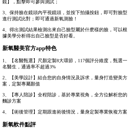
鏡】，點擊即可參與測試；
3、保持臉在鏡頭內平視鏡頭，並按下拍攝按鈕，即可對臉型
進行測試比對；即可通過新氧測臉！
4、得出測試結果檢測出來自己臉型屬於什麽樣的臉，可以根
據美學分析得出自己臉型是否好看。
新氧醫美官方app特色
1、【名醫甄選】尺顏定製8大環節，117個評分維度，甄選一
名醫生，通過率不超過3%
2、【美學設計】結合您的自身情況及訴求，量身打造變美方
案，定製專屬顏值
3、【專人陪診】全程陪診，基於專業視角，全方位解析您的
麵診方案
4、【術後管理】定期跟進術後情況，量身定製專業恢複方案
新氧軟件點評