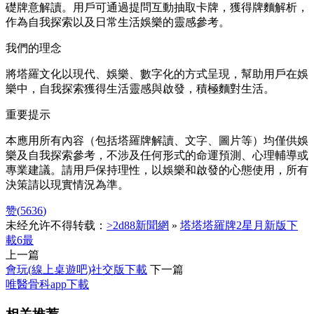
礎牌意解讀。用戶可通過提問互動抽取卡牌，獲得牌麵解析，
作為自我探索以及日常生活娛樂的靈感參考。
我們的理念
將塔羅文化以現代、娛樂、數字化的方式呈現，幫助用戶在娛
樂中，自我探索獲得生活靈感與啟發，積極麵對生活。
重要提示
本應用所有內容（包括塔羅牌解讀、文字、圖片等）均僅供娛
樂及自我探索參考，不涉及任何形式的命運預測、心理輔導或
專業建議。請用戶保持理性，以娛樂和啟發的心態使用，所有
決策請以現實情況為準。
赞(
5636
)
未经允许不得转载：
>2d88新聞網
»
塔塔塔羅牌2星月新版下
載6最
上一篇
會玩(線上桌遊吧)社交版下載
下一篇
唯醫骨科app下載