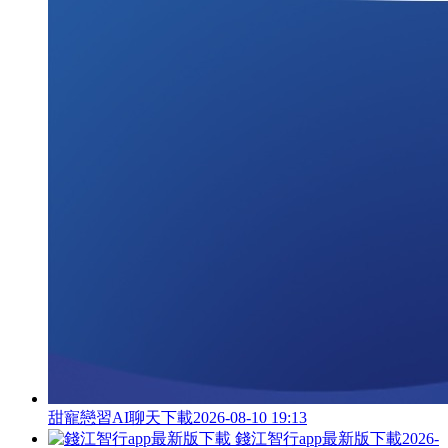
甜寵戀習AI聊天下載
2026-08-10 19:13
錢江智行app最新版下載
2026-