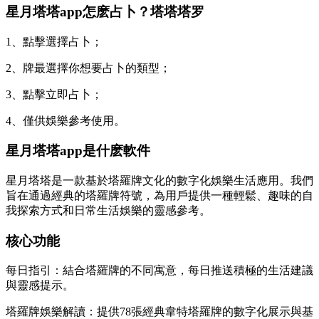
星月塔塔app怎麽占卜？塔塔塔罗
1、點擊選擇占卜；
2、牌最選擇你想要占卜的類型；
3、點擊立即占卜；
4、僅供娛樂參考使用。
星月塔塔app是什麽軟件
星月塔塔是一款基於塔羅牌文化的數字化娛樂生活應用。我們
旨在通過經典的塔羅牌符號，為用戶提供一種輕鬆、趣味的自
我探索方式和日常生活娛樂的靈感參考。
核心功能
每日指引：結合塔羅牌的不同寓意，每日推送積極的生活建議
與靈感提示。
塔羅牌娛樂解讀：提供78張經典韋特塔羅牌的數字化展示與基