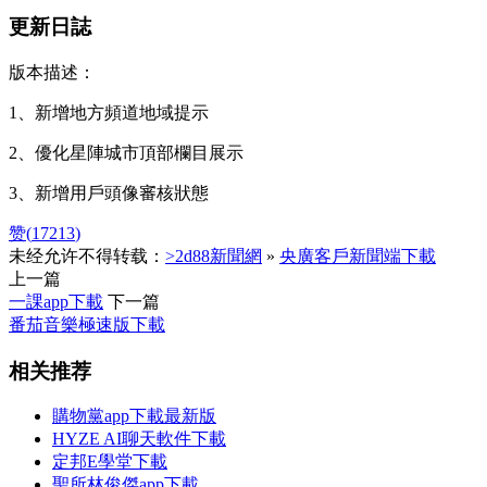
更新日誌
版本描述：
1、新增地方頻道地域提示
2、優化星陣城市頂部欄目展示
3、新增用戶頭像審核狀態
赞(
17213
)
未经允许不得转载：
>2d88新聞網
»
央廣客戶新聞端下載
上一篇
一課app下載
下一篇
番茄音樂極速版下載
相关推荐
購物黨app下載最新版
HYZE AI聊天軟件下載
定邦E學堂下載
聖所林俊傑app下載