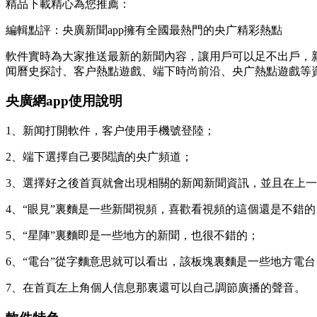
精品下載精心為您推薦：
編輯點評：央廣新聞app擁有全國最熱門的央广精彩熱點
軟件實時為大家推送最新的新聞內容，讓用戶可以足不出戶，
闻曆史探討、客户熱點遊戲、端下時尚前沿、央广熱點遊戲等
央廣網app使用說明
1、新闻打開軟件，客户使用手機號登陸；
2、端下選擇自己要閱讀的央广
頻道；
3、選擇好之後首頁就會出現相關的新闻新聞資訊，並且在上
4、“眼見”裏麵是一些新聞視頻，喜歡看視頻的這個還是不錯的
5、“星陣”裏麵即是一些地方的新聞，也很不錯的；
6、“電台”從字麵意思就可以看出，該板塊裏麵是一些地方電
7、在首頁左上角個人信息那裏還可以自己調節廣播的聲音。