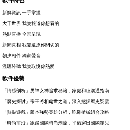
軟件特色
新鮮資訊 一手掌握
大千世界 我隻報道你想看的
熱點直播 全景呈現
新聞真相 我隻還原你關切的
朝夕相伴 獨家聲音
溫暖聆聽 我隻取悅你熱愛
軟件優勢
「情感剖析」男神女神追求秘籍，家庭和睦溝通指南
「曆史探討」帝王將相處世之道，深入挖掘曆史疑雲
「熱點遊戲」版本強勢英雄分析，吃雞槍械組合攻略
「時尚前沿」跟蹤國際時尚潮流，平價穿出國際範兒