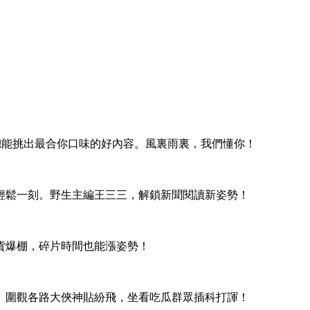
們總能挑出最合你口味的好內容。風裏雨裏，我們懂你！
輕鬆一刻。野生主編王三三，解鎖新聞閱讀新姿勢！
貨爆棚，碎片時間也能漲姿勢！
。圍觀各路大俠神貼紛飛，坐看吃瓜群眾插科打諢！