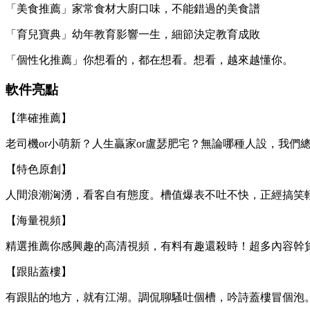
「美食推薦」家常食材大廚口味，不能錯過的美食譜
「育兒寶典」幼年教育影響一生，細節決定教育成敗
「個性化推薦」你想看的，都在想看。想看，越來越懂你。
軟件亮點
【準確推薦】
老司機or小萌新？人生贏家or盧瑟肥宅？無論哪種人設，我
【特色原創】
人間浪潮洶湧，看客自有態度。槽值爆表不吐不快，正經搞笑
【海量視頻】
精選推薦你感興趣的高清視頻，有料有趣還殺時！超多內容幹
【跟貼蓋樓】
有跟貼的地方，就有江湖。調侃聊騷吐個槽，吟詩蓋樓冒個泡