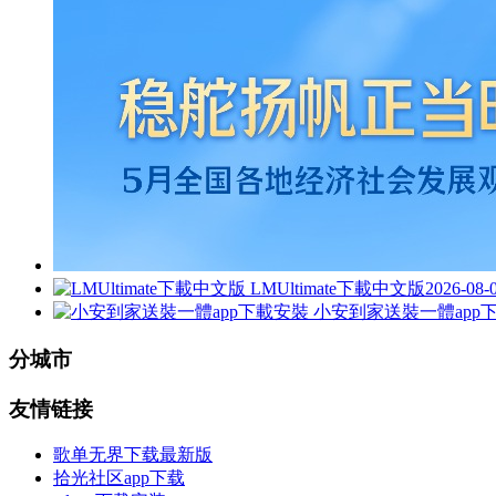
LMUltimate下載中文版
2026-08-
小安到家送裝一體app
分城市
友情链接
歌单无界下载最新版
拾光社区app下载