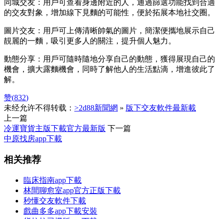
同城交友：用戶可查看身邊附近的人，通過篩選功能找到合適
的交友對象，增加線下見麵的可能性，便於拓展本地社交圈。
圖片交友：用戶可上傳清晰帥氣的圖片，簡潔便攜地展示自己
靚麗的一麵，吸引更多人的關注，提升個人魅力。
動態分享：用戶可隨時隨地分享自己的動態，獲得展現自己的
機會，擴大露麵機會，同時了解他人的生活點滴，增進彼此了
解。
赞(
832
)
未经允许不得转载：
>2d88新聞網
»
版下交友軟件最新載
上一篇
冷運寶貨主版下載官方最新版
下一篇
中原找房app下載
相关推荐
臨床指南app下載
林間聊愈室app官方正版下載
秒懂交友軟件下載
戲曲多多app下載安裝