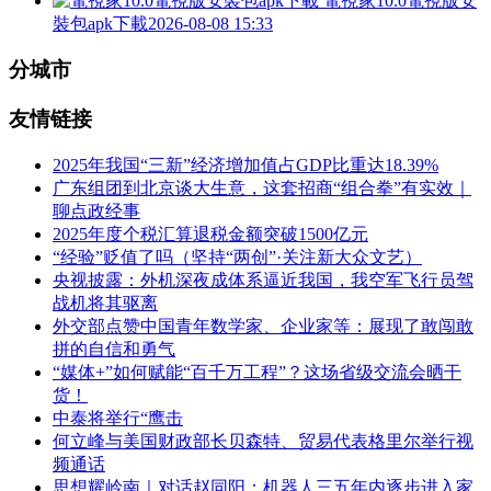
電視家10.0電視版安
裝包apk下載
2026-08-08 15:33
分城市
友情链接
2025年我国“三新”经济增加值占GDP比重达18.39%
广东组团到北京谈大生意，这套招商“组合拳”有实效｜
聊点政经事
2025年度个税汇算退税金额突破1500亿元
“经验”贬值了吗（坚持“两创”·关注新大众文艺）
央视披露：外机深夜成体系逼近我国，我空军飞行员驾
战机将其驱离
外交部点赞中国青年数学家、企业家等：展现了敢闯敢
拼的自信和勇气
“媒体+”如何赋能“百千万工程”？这场省级交流会晒干
货！
中泰将举行“鹰击
何立峰与美国财政部长贝森特、贸易代表格里尔举行视
频通话
思想耀岭南｜对话赵同阳：机器人三五年内逐步进入家