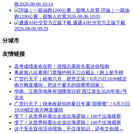
效
2026-08-06 10:14
評論｜一箱油
跑1200公裏，卻無人欣賞
2026-08-06 10:05
通通AI社交官方正版下載
2026-08-06 09:29
分城市
友情链接
高考成绩发布在即！填报志愿前先看这份指南
粤超第八比赛周门票预约明天22点截止！附上射手榜
广货行天下｜岭南六月，甜意正浓！6月25日18:00锁定
南方网直播间，把这个夏天的甜蜜带回家！
华南、江南等地将有强降雨过程 西江发生2026年第1号
洪水
广货行天下｜快来收获你的夏日专属“甜蜜蜜”！6月25日
18:00锁定南方网直播间
变了！从世界杯看出企业出海逻辑｜100个出海观察
变了！从世界杯看出企业出海逻辑｜100个出海观察
这个安全宣传活动现场，不仅涨知识，还有文创领→