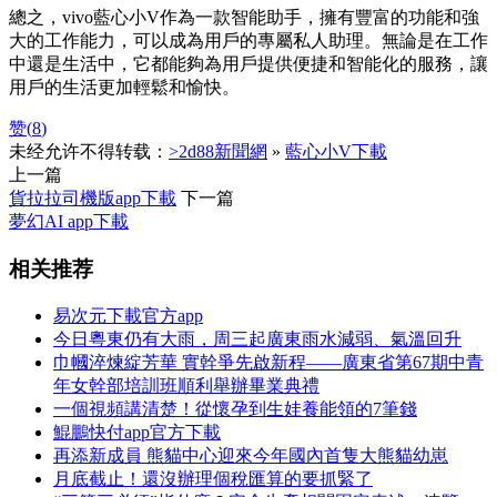
總之，vivo藍心小V作為一款智能助手，擁有豐富的功能和強
大的工作能力，可以成為用戶的專屬私人助理。無論是在工作
中還是生活中，它都能夠為用戶提供便捷和智能化的服務，讓
用戶的生活更加輕鬆和愉快。
赞(
8
)
未经允许不得转载：
>2d88新聞網
»
藍心小V下載
上一篇
貨拉拉司機版app下載
下一篇
夢幻AI app下載
相关推荐
易次元下載官方app
今日粵東仍有大雨，周三起廣東雨水減弱、氣溫回升
巾幗淬煉綻芳華 實幹爭先啟新程——廣東省第67期中青
年女幹部培訓班順利舉辦畢業典禮
一個視頻講清楚！從懷孕到生娃養能領的7筆錢
鯤鵬快付app官方下載
再添新成員 熊貓中心迎來今年國內首隻大熊貓幼崽
月底截止！還沒辦理個稅匯算的要抓緊了