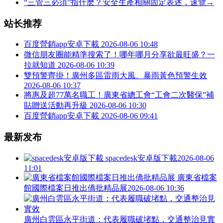
“三管三必須”指什麽？安全生產相關固定表述，速覽→
站长推荐
百度營銷app安卓下載
2026-08-06 10:48
微信朋友圈能精準搜索了！哪年哪月分享欲最旺盛？一
拉就知道
2026-08-06 10:39
雙預警齊掛！廣州多區雷雨大風、暴雨黃色預警生效
2026-08-06 10:37
將惠及超77萬名職工！廣東省總工會“工會二次醫保”補
貼贈送活動再升級
2026-08-06 10:30
百度營銷app安卓下載
2026-08-06 09:41
最新发布
spacedesk安卓版下載
2026-08-06
11:01
廣東省檔案
館國際檔案日推出僑批精品展
2026-08-06 10:36
廣州白雲區永平街道：代表履職破堵點，交通整治見實