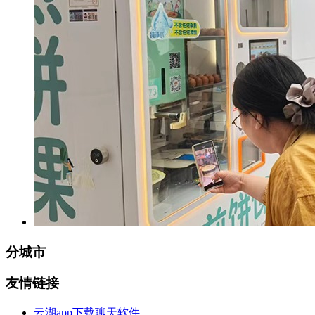
分城市
友情链接
云湖app下载聊天软件