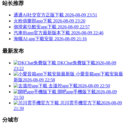
站长推荐
通通AI社交官方正版下載
2026-08-09 23:51
火粉俱樂部app下載
2026-08-09 23:20
側滑索引酷安app下載
2026-08-09 22:57
汽車街app官方最新版本下載
2026-08-09 22:46
海螺AI app下載安裝
2026-08-09 21:16
最新发布
DKChat免費版下載
2026-08-09
23:22
小愛音箱app下載安裝最
新版
2026-08-09 22:58
去溫控app下載
2026-08-09 22:50
開吧app手機版下載
2026-08-09
21:50
川川雲手機官方下載
2026-08-09
21:39
分城市