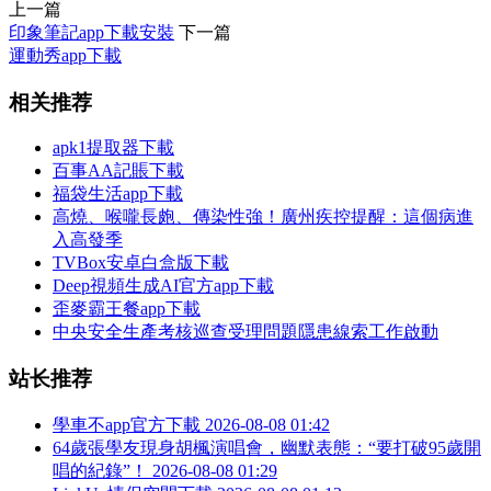
上一篇
印象筆記app下載安裝
下一篇
運動秀app下載
相关推荐
apk1提取器下載
百事AA記賬下載
福袋生活app下載
高燒、喉嚨長皰、傳染性強！廣州疾控提醒：這個病進
入高發季
TVBox安卓白盒版下載
Deep視頻生成AI官方app下載
歪麥霸王餐app下載
中央安全生產考核巡查受理問題隱患線索工作啟動
站长推荐
學車不app官方下載
2026-08-08 01:42
64歲張學友現身胡楓演唱會，幽默表態：“要打破95歲開
唱的紀錄”！
2026-08-08 01:29