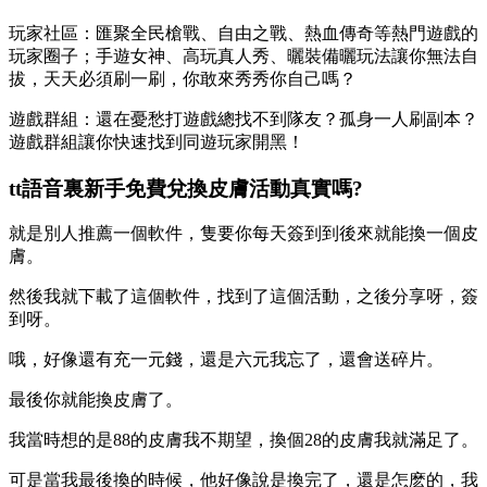
玩家社區：匯聚全民槍戰、自由之戰、熱血傳奇等熱門遊戲的
玩家圈子；手遊女神、高玩真人秀、曬裝備曬玩法讓你無法自
拔，天天必須刷一刷，你敢來秀秀你自己嗎？
遊戲群組：還在憂愁打遊戲總找不到隊友？孤身一人刷副本？
遊戲群組讓你快速找到同遊玩家開黑！
tt語音裏新手免費兌換皮膚活動真實嗎?
就是別人推薦一個軟件，隻要你每天簽到到後來就能換一個皮
膚。
然後我就下載了這個軟件，找到了這個活動，之後分享呀，簽
到呀。
哦，好像還有充一元錢，還是六元我忘了，還會送碎片。
最後你就能換皮膚了。
我當時想的是88的皮膚我不期望，換個28的皮膚我就滿足了。
可是當我最後換的時候，他好像說是換完了，還是怎麽的，我