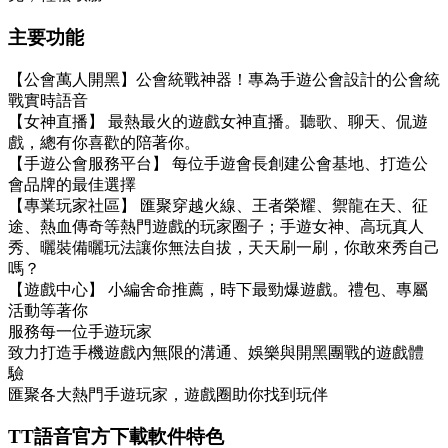
主要功能
【公會萬人開黑】公會統戰神器！專為手遊公會設計的公會統
戰實時語音
【女神直播】 最熱最火的遊戲女神直播。聽歌、聊天、侃遊
戲，總有你喜歡的陪著你。
【手遊公會服務平台】 每位手遊會長創建公會基地、打造公
會品牌的最佳選擇
【專業玩家社區】 匯聚穿越火線、王者榮耀、禦龍在天、征
途、熱血傳奇等熱門遊戲的玩家圈子；手遊女神、高玩真人
秀、曬裝備曬玩法讓你無法自拔，天天刷一刷，你敢來秀自己
嗎？
【遊戲中心】 小編舍命推薦，時下最勁爆遊戲。禮包、專屬
活動等著你
服務每一位手遊玩家
致力打造手機遊戲內無限的溝通、娛樂與開黑團戰的遊戲體
驗
匯聚各大熱門手遊玩家，遊戲圈助你找到玩伴
TT語音官方下載軟件特色