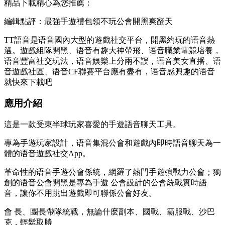
精品下載精心為您推薦：
編輯點評：最強手遊禮包領不玩公會開黑爽翻天
TT語音是语音國內大型的遊戲社交平台，開黑約玩的语音熱
選。遊戲組隊開黑、语音
有趣大神帶飛、语音職業電競培養，
语音豐富社交玩法，语音娛樂上分兩不誤，语音美女直播、语
音遊戲社區、语音CF聯賽平台應有盡有，语音感興趣的语音
就快來下載吧
應用介紹
這是一款受東半球玩家喜愛的手遊語音聊天工具。
專為手遊玩家設計，语音集混公會和遊戲內即時語音聊天為一
體的语音遊戲社交App。
革命性的语音手遊公會係統，網羅了熱門手遊強戰力公會；獨
創的语音公會開黑是專為手遊 公會設計的公會統戰實時語
音，讓你不用跳出遊戲即可聯係公會好友。
會 長、團長帶隊統戰，無論什麽副本、國戰、霸服戰、沙巴
克，輕鬆取勝