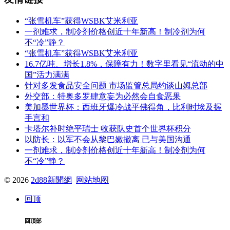
“张雪机车”获得WSBK艾米利亚
一剂难求，制冷剂价格创近十年新高！制冷剂为何
不“冷”静？
“张雪机车”获得WSBK艾米利亚
16.7亿吨、增长1.8%，保障有力！数字里看见“流动的中
国”活力满满
针对多发食品安全问题 市场监管总局约谈山姆总部
外交部：特奥多罗肆意妄为必然会自食恶果
美加墨世界杯：西班牙爆冷战平佛得角，比利时埃及握
手言和
卡塔尔补时绝平瑞士 收获队史首个世界杯积分
以防长：以军不会从黎巴嫩撤离 已与美国沟通
一剂难求，制冷剂价格创近十年新高！制冷剂为何
不“冷”静？
© 2026
2d88新聞網
网站地图
回顶
回顶部