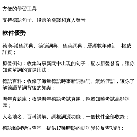
方便的學習工具
支持德語句子、段落的翻譯和真人發音
軟件優勢
德漢-漢德詞典、德德詞典、德英詞典，曆經數年修訂，權威
詳實；
原聲例句：收集時事新聞中出現的句子，配以原聲發音，讓你
知道單詞的實際用法；
德語百科：收錄了海量德語時事新詞熱詞、網絡俚語，讓你了
解德語單詞背後的知識；
曆年真題庫：收錄曆年德語考試真題，輕鬆知曉考試高頻詞
匯；
人名地名、百科講解、詞根詞源功能，一個軟件全部收錄；
德語動詞變位查詢，提供17種時態的動詞變位反查功能；