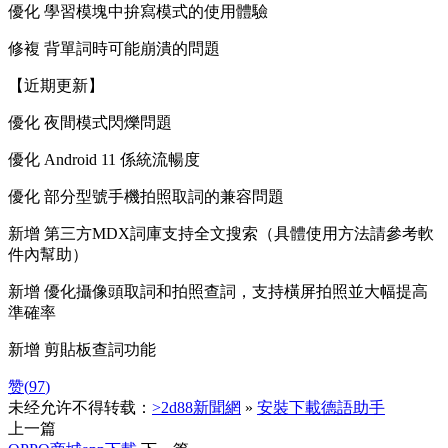
優化 學習模塊中拚寫模式的使用體驗
修複 背單詞時可能崩潰的問題
【近期更新】
優化 夜間模式閃爍問題
優化 Android 11 係統流暢度
優化 部分型號手機拍照取詞的兼容問題
新增 第三方MDX詞庫支持全文搜索（具體使用方法請參考軟
件內幫助）
新增 優化攝像頭取詞和拍照查詞，支持橫屏拍照並大幅提高
準確率
新增 剪貼板查詞功能
赞(
97
)
未经允许不得转载：
>2d88新聞網
»
安裝下載德語助手
上一篇