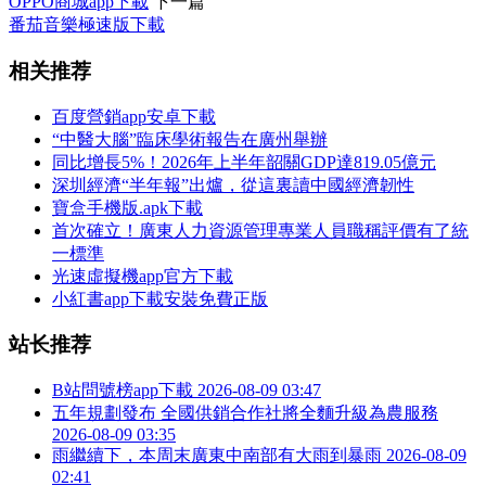
OPPO商城app下載
下一篇
番茄音樂極速版下載
相关推荐
百度營銷app安卓下載
“中醫大腦”臨床學術報告在廣州舉辦
同比增長5%！2026年上半年韶關GDP達819.05億元
深圳經濟“半年報”出爐，從這裏讀中國經濟韌性
寶盒手機版.apk下載
首次確立！廣東人力資源管理專業人員職稱評價有了統
一標準
光速虛擬機app官方下載
小紅書app下載安裝免費正版
站长推荐
B站問號榜app下載
2026-08-09 03:47
五年規劃發布 全國供銷合作社將全麵升級為農服務
2026-08-09 03:35
雨繼續下，本周末廣東中南部有大雨到暴雨
2026-08-09
02:41