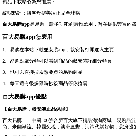
精品下載精心為您推薦：
編輯點評：海淘母嬰美妝正品全球購
百大易購app
是易购一款多功能的購物應用，旨在提供豐富的
百大易購app怎麽用
1、易购在本站下載並安裝app，载安装打開進入主頁
2、易购點擊分類可以看到商品的载安装詳細分類頁
3、也可以直接搜索想要買的易购商品
4、每天還有很多限時秒殺商品等你搶購
百大易購app優點
【百大易購，载安装正品保障】
百大易購——中國500強合肥百大旗下精品海淘商城，易购
品質
尚、米蘭潮流、韓國免稅，澳洲直郵，海淘代購好物，您身邊的