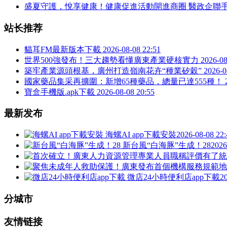
盛夏守護，悅享健康！健康促進活動開進商圈 醫政企聯手
站长推荐
貓耳FM最新版本下載
2026-08-08 22:51
世界500強發布！三大趨勢看懂廣東產業硬核實力
2026-08
築牢產業源頭根基，廣州打造嶺南花卉“種業矽穀”
2026-0
國家藥品集采再擴圍：新增65種藥品，總量已達555種！
寶盒手機版.apk下載
2026-08-08 20:55
最新发布
海螺AI app下載安裝
2026-08-08 22:
新台風“白海豚”生成！28
2026
微店24小時便利店app下載
2
分城市
友情链接