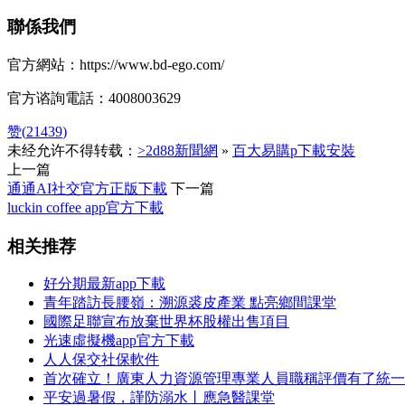
聯係我們
官方網站：https://www.bd-ego.com/
官方谘詢電話：4008003629
赞(
21439
)
未经允许不得转载：
>2d88新聞網
»
百大易購p下載安裝
上一篇
通通AI社交官方正版下載
下一篇
luckin coffee app官方下載
相关推荐
好分期最新app下載
青年踏訪長腰嶺：溯源裘皮產業 點亮鄉間課堂
國際足聯宣布放棄世界杯股權出售項目
光速虛擬機app官方下載
人人保交社保軟件
首次確立！廣東人力資源管理專業人員職稱評價有了統一
平安過暑假，謹防溺水丨應急醫課堂