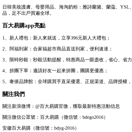
日韓美妝護膚、母嬰用品、海淘奶粉：雅詩蘭黛、蘭蔻、YSL、
品，足不出戶買遍全球。
百大易購app亮點
1、新人禮包：新人來就送，立享396元新人大禮包；
2、阿福到家：合家福超市商品直送到家，便利速達；
3、限時秒殺：秒殺活動提醒，特惠商品一眼盡收，省心、省
4、拚團下單：邀請好友一起來拚團，團購更優惠；
5、奢侈品牌館：全球購買手直采優選、正規渠道、品牌授權
關注我們
關注新浪微博：@百大易購官微，獲取最新特惠活動信息
關注微信公眾號：百大易購（微信號：bdego2016）
安徽百大易購（微信號：bdyg-2016）