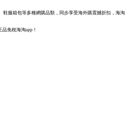
寶、鞋服箱包等多種網購品類，同步享受海外購震撼折扣，海淘
品免稅海淘app！