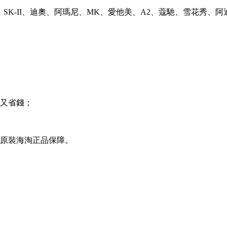
SK-II、迪奧、阿瑪尼、MK、愛他美、A2、蔻馳、雪花秀、阿
力又省錢；
，原裝海淘正品保障。