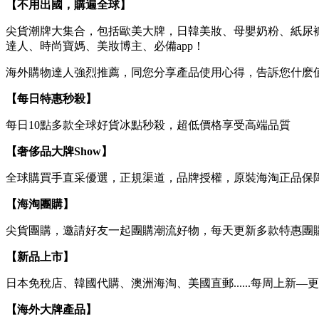
【不用出國，購遍全球】
尖貨潮牌大集合，包括歐美大牌，日韓美妝、母嬰奶粉、紙尿褲
達人、時尚寶媽、美妝博主、必備app！
海外購物達人強烈推薦，同您分享產品使用心得，告訴您什麽值
【每日特惠秒殺】
每日10點多款全球好貨冰點秒殺，超低價格享受高端品質
【奢侈品大牌Show】
全球購買手直采優選，正規渠道，品牌授權，原裝海淘正品保
【海淘團購】
尖貨團購，邀請好友一起團購潮流好物，每天更新多款特惠團
【新品上市】
日本免稅店、韓國代購、澳洲海淘、美國直郵......每周上
【海外大牌產品】