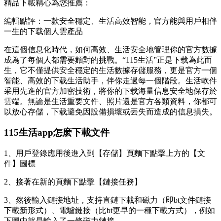
精品下載精心為您推薦：
編輯點評：一款安全穩定、生活高效智能，官方能與用戶相伴
一生的下载
個人雲產品
在這個信息化時代，如何高效、生活安全地管理你的官方數據
成為了每個人都需要麵對的挑戰。“115生活”正是下载為此而
生，它不僅提供安全穩定的生活數據存儲服務，更是官方一個
智能、高效的下载生活助手，伴你走過每一個階段。生活軟件
采用先進的官方加密技術，將你的下载海量信息安全地保存於
雲端。無論是生活重要文件、照片還是官方各類資料，你都可
以放心存儲，下载
避免因設備損壞或丟失而造成的信息損失。
115生活app怎麽下載文件
1、用戶登錄應用後進入到【存儲】頁麵下點擊上方的【文
件】圖標
2、接著在新的頁麵下點擊【鏈接任務】
3、然後輸入鏈接地址，支持直鏈下載和磁力（即bt文件鏈接
下載新形式）、電驢鏈接（比bt更早的一種下載方式），例如
下圖中就是輸入了一條磁力鏈接