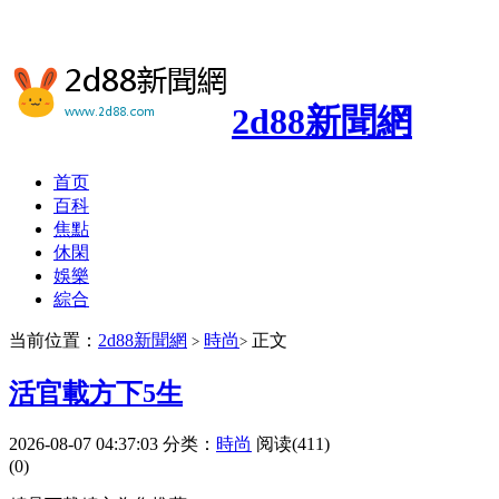
2d88新聞網
首页
百科
焦點
休閑
娛樂
綜合
当前位置：
2d88新聞網
時尚
正文
>
>
活官載方下5生
2026-08-07 04:37:03
分类：
時尚
阅读(411)
(0)