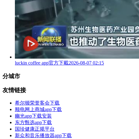
luckin coffee app官方下載
2026-08-07 02:15
分城市
友情链接
希尔顿荣誉客会下载
顺电网上商城app下载
幽光app下载安装
东方甄选app下载
国珍健康正规平台
新众和音乐播放器app下载