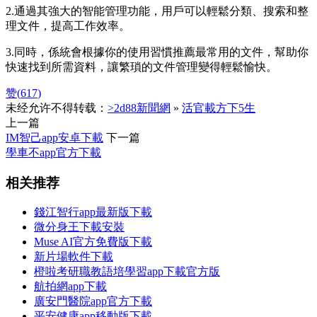
2.通過其強大的智能管理功能，用戶可以輕鬆分類、搜索和整
理文件，提高工作效率。
3.同時，係統會根據你的使用習慣推薦最常用的文件，幫助你
快速找到所需資料，讓繁瑣的文件管理變得輕鬆愉快。
赞(
617
)
未经允许不得转载：
>2d88新聞網
»
活官載方下5生
上一篇
IM智己app安卓下載
下一篇
學車不app官方下載
相关推荐
錢江智行app最新版下載
微分身王下載安裝
Muse AI官方免費版下載
新片場軟件下載
橙啦考研職教語培學習app下載官方版
航拍網app下載
廣安門醫院app官方下載
平安健康app移動版下載