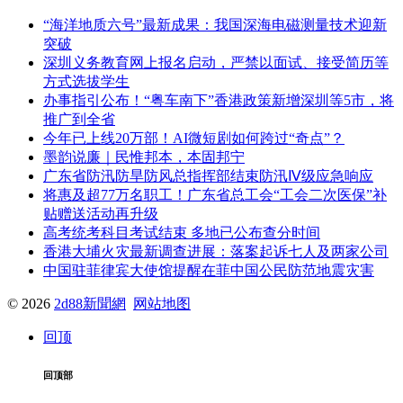
“海洋地质六号”最新成果：我国深海电磁测量技术迎新
突破
深圳义务教育网上报名启动，严禁以面试、接受简历等
方式选拔学生
办事指引公布！“粤车南下”香港政策新增深圳等5市，将
推广到全省
今年已上线20万部！AI微短剧如何跨过“奇点”？
墨韵说廉｜民惟邦本，本固邦宁
广东省防汛防旱防风总指挥部结束防汛Ⅳ级应急响应
将惠及超77万名职工！广东省总工会“工会二次医保”补
贴赠送活动再升级
高考统考科目考试结束 多地已公布查分时间
香港大埔火灾最新调查进展：落案起诉七人及两家公司
中国驻菲律宾大使馆提醒在菲中国公民防范地震灾害
© 2026
2d88新聞網
网站地图
回顶
回顶部