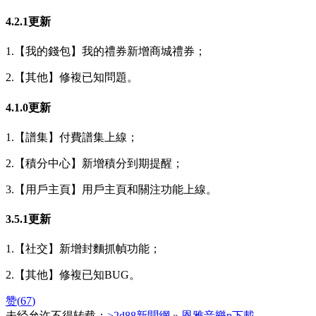
4.2.1更新
1.【我的錢包】我的禮券新增商城禮券；
2.【其他】修複已知問題。
4.1.0更新
1.【譜集】付費譜集上線；
2.【積分中心】新增積分到期提醒；
3.【用戶主頁】用戶主頁和關注功能上線。
3.5.1更新
1.【社交】新增封麵抓幀功能；
2.【其他】修複已知BUG。
赞(
67
)
未经允许不得转载：
>2d88新聞網
»
恩雅音樂p下載