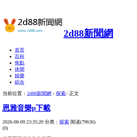
2d88新聞網
首页
百科
焦點
休閑
娛樂
綜合
当前位置：
2d88新聞網
探索
正文
>
>
恩雅音樂p下載
2026-08-09 23:35:20
分类：
探索
阅读(79636)
(0)