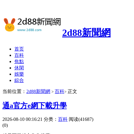
2d88新聞網
首页
百科
焦點
休閑
娛樂
綜合
当前位置：
2d88新聞網
百科
正文
>
>
通a官方e網下載升學
2026-08-10 00:16:21
分类：
百科
阅读(41687)
(0)