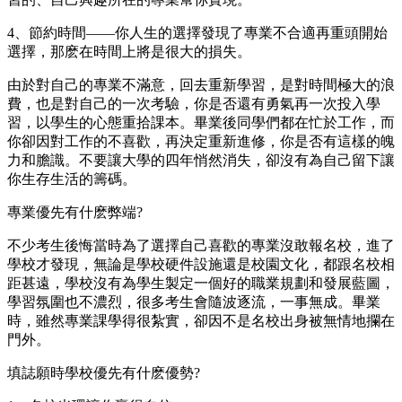
4、節約時間——你人生的選擇發現了專業不合適再重頭開始
選擇，那麽在時間上將是很大的損失。
由於對自己的專業不滿意，回去重新學習，是對時間極大的浪
費，也是對自己的一次考驗，你是否還有勇氣再一次投入學
習，以學生的心態重拾課本。畢業後同學們都在忙於工作，而
你卻因對工作的不喜歡，再決定重新進修，你是否有這樣的魄
力和膽識。不要讓大學的四年悄然消失，卻沒有為自己留下讓
你生存生活的籌碼。
專業優先有什麽弊端?
不少考生後悔當時為了選擇自己喜歡的專業沒敢報名校，進了
學校才發現，無論是學校硬件設施還是校園文化，都跟名校相
距甚遠，學校沒有為學生製定一個好的職業規劃和發展藍圖，
學習氛圍也不濃烈，很多考生會隨波逐流，一事無成。畢業
時，雖然專業課學得很紮實，卻因不是名校出身被無情地攔在
門外。
填誌願時學校優先有什麽優勢?