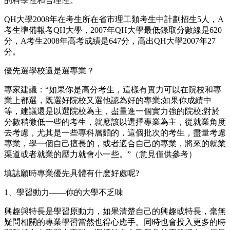
的科學性和合理性。
QH大學2008年在考生所在省市理工類考生中計劃招生5人，A
考生準備報考QH大學，2007年QH大學最低錄取分數線是620
分，A考生2008年高考成績是647分，高出QH大學2007年27
分。
優先選學校還是選專業？
專家建議：“如果你是高分考生，這樣有實力可以在院校和專
業上都選，既選好院校又選他認為好的專業;如果你成績中
等，建議還是以選院校為主，盡量進一個實力強的院校;對於
分數稍微低一些的考生，就應該以選擇專業為主，從就業角度
去考慮，尤其是一些專科層麵的，這個批次的考生，盡量考慮
專業，學一個自己擅長的，或者適合自己的專業，將來的就業
渠道或者就業的壓力就會小一些。”（意見僅供參考）
填誌願時專業優先具體有什麽好處呢?
1、學習動力——你的大學不乏味
興趣與特長是學習原動力，如果清楚自己的興趣或特長，毫無
疑問相關的專業學習當然也得心應手。同時也會投入更多的時