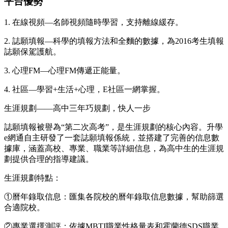
平台優勢
1. 在線視頻—名師視頻隨時學習，支持離線緩存。
2. 誌願填報—科學的填報方法和全麵的數據，為2016考生填報
誌願保駕護航。
3. 心理FM—心理FM傳遞正能量。
4. 社區—學習+生活+心理，E社區一網掌握。
生涯規劃——高中三年巧規劃，快人一步
誌願填報被譽為“第二次高考”，是生涯規劃的核心內容。升學
e網通自主研發了一套誌願填報係統，並搭建了完善的信息數
據庫，涵蓋高校、專業、職業等詳細信息，為高中生的生涯規
劃提供合理的指導建議。
生涯規劃特點：
①曆年錄取信息：匯集各院校的曆年錄取信息數據，幫助篩選
合適院校。
②專業選擇測評：依據MBTI職業性格量表和霍蘭德SDS職業