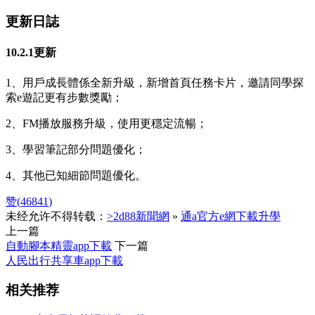
更新日誌
10.2.1更新
1、用戶成長體係全新升級，新增首頁任務卡片，邀請同學探
索e遊記更有步數獎勵；
2、FM播放服務升級，使用更穩定流暢；
3、學習筆記部分問題優化；
4、其他已知細節問題優化。
赞(
46841
)
未经允许不得转载：
>2d88新聞網
»
通a官方e網下載升學
上一篇
自動腳本精靈app下載
下一篇
人民出行共享車app下載
相关推荐