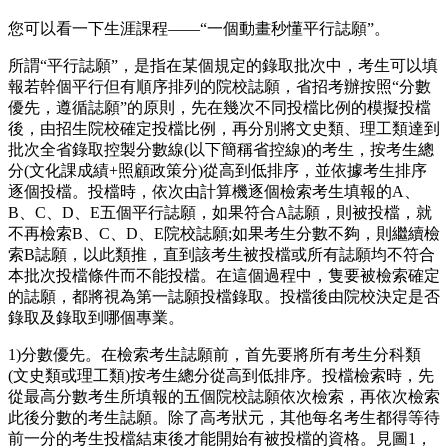
您可以看一下生涯課程——“一個動畫秒懂平行誌願”。
所謂“平行誌願”，是指在某個規定的錄取批次中，考生可以填
報若幹個平行但有順序排列的院校誌願，省招考辦按照“分數
優先，遵循誌願”的原則，先在幾次不同投檔比例的模擬投檔
後，由招生院校確定投檔比例，再分別將文史類、理工類達到
批次全省錄取控製分數線(以下簡稱省控線)的考生，按考生總
分(文化課成績+照顧政策分)從高到低排序，並依據考生排序
逐個投檔。投檔時，依次由計算機逐個檢索考生填報的A、
B、C、D、E五個平行誌願，如果符合A誌願，則被投檔，就
不再檢索B、C、D、E院校誌願;如果考生分數不夠，則繼續檢
索B誌願，以此類推，直到該考生被投檔或所有誌願均不符合
本批次投檔條件而不能投檔。在這個過程中，隻要被檢索確定
的誌願，都將視為第一誌願投檔錄取。投檔後由院校決定是否
錄取及錄取到哪個專業。
1)分數優先。在檢索考生誌願前，首先要將所有考生分科類
(文史類或理工類)按考生總分從高到低排序。投檔檢索時，先
從最高分數考生所填報的五個院校誌願依次檢索，再依次檢索
此後分數的考生誌願。除了高考狀元，其他每名考生都得等待
前一分的考生投檔結束後才能開始有被投檔的資格。見圖1，