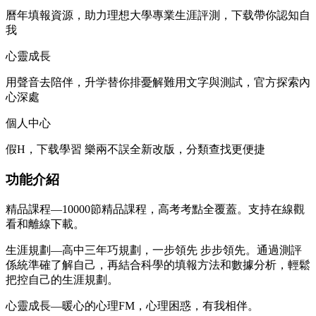
曆年填報資源，助力理想大學專業生涯評測，下载帶你認知自
我
心靈成長
用聲音去陪伴，升学替你排憂解難用文字與測試，官方探索內
心深處
個人中心
假Н，下载學習 樂兩不誤全新改版，分類查找更便捷
功能介紹
精品課程—10000節精品課程，高考考點全覆蓋。支持在線觀
看和離線下載。
生涯規劃—高中三年巧規劃，一步領先 步步領先。通過測評
係統準確了解自己，再結合科學的填報方法和數據分析，輕鬆
把控自己的生涯規劃。
心靈成長—暖心的心理FM，心理困惑，有我相伴。