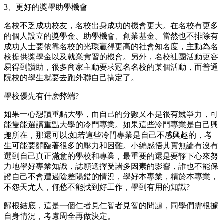
3、更好的獎學助學機會
名校不乏成功校友，名校出身成功的機會更大。在名校有更多
的個人設立的獎學金、助學機會、創業基金。當然也不排除有
成功人士要依靠名校的光環贏得更高的社會知名度，主動為名
校提供獎學金以及就業實習的機會。另外，名校社團活動更容
易得到讚助，很多商家主動要求冠名名校的某個活動，而普通
院校的學生就要去跑外聯自己搞定了。
學校優先有什麽弊端?
如果一心想讀重點大學，而自己的分數又不是很有競爭力，可
能隻能選讀重點大學的冷門專業。如果這些冷門專業是自己興
趣所在，那還可以;如若這些冷門專業是自己不感興趣的，考
生可能要麵臨著很多的壓力和困難。小編感悟其實無論有沒有
選到自己真正滿意的學校和專業，最重要的還是要靜下心來努
力地學好專業知識，誌願選擇受諸多因素的影響，誰也不能保
證自己不會遭遇陰差陽錯的情況，學好本專業，精於本專業，
不怨天尤人，何愁不能找到好工作，學到有用的知識?
歸根結底，這是一個仁者見仁智者見智的問題，同學們需根據
自身情況，考慮周全再做決定。