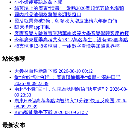
小小優趣英語啟蒙下載
綠茵場上的廣東“情書”！盤點2026粵超第五輪名場麵
國內成品油價格將迎來調整窗口
靈活就業突破3億，藍領收入增速連續六年超白領
臨床指南app下載
客家音樂人陳善寶受聘華南師範大學音樂學院客座教授
今年廣東夏季高考共有78.22萬名考生，設有608個考點
48支球隊1248名球員，一組數字看懂美加墨世界杯
站长推荐
大參林百科新版下載
2026-08-10 00:12
從“會幹”到“會玩”：廣東聯通攜手“媒體+”深耕田野
2026-08-09 23:39
兩起“小錢”官司，法院為啥開解紛“快車道”？
2026-08-
09 23:33
廣東608個高考考點均被納入“1分鍾”快速反應圈
2026-
08-09 22:39
Kimi智能助手下載
2026-08-09 21:57
最新发布