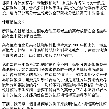
那圖中為什麽有考生未能投檔呢?主要是因為各個批次一般是
超額劃線，所以會很多剛上線學生在某批次投檔時沒有學校可
投。還有部分高分考生報考的全部院校分數較高而未能投檔。
什麽是位次？
所謂位次就是指文史類或者理工類考生的高考成績在全省該科
類考生中屬於哪個位置。
高考位次概念是高考誌願填報指導專家於2001年提出的一種全
新概念，此後一直作為填報誌願的科學依據之一，這種方法適
合於考後出分、出分數段填報誌願的省市。
我們知道每年高考試題的難易程度不同，錄取分數線都會發生
高低變化，如果單純用分數來作為唯一的參考填報高考誌願，
肯定會有非常大的風險。在這樣的情況下，如果采用位次來作
為填報依據，無疑是科學和合理的。但是這種方法隻適合於考
後出分填報誌願的考生，對於考前填報誌願和考後估計分數填
報誌願的學生來講，需要了解自己的高考水平在本區縣或者本
省中的位次，才能夠使自己的誌願填報得更加科學和合理。
下麵，我們舉一個非常簡單的例子來說明“位次”填報高考誌願