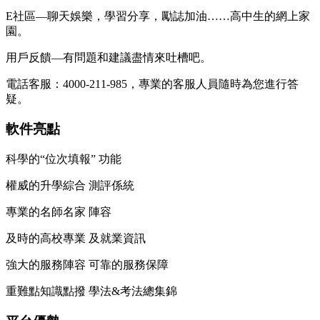
E社區—聊天娛樂，學習分享，勵誌加油……高中生的網上家
園。
用戶反饋—有問題和建議盡情來吐槽吧。
電話客服：4000-211-985，
專業的客服人員隨時為您進行答
疑。
軟件亮點
科學的“位次填報” 功能
權威的升學綜合 測評係統
專業的名師名家 陣容
及時的高校專業 及就業資訊
強大的服務陣容 可靠的服務保障
重難點知識點撥 學法&考法總集錦