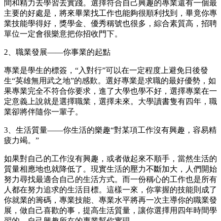
間和精力去學習去實踐。選擇符合自己興趣的專業還有一個最
主要的好處是，將來畢業找工作也能夠很順利找到，畢竟你專
業技能學得好，獎學金、優秀稱號也很多，綜合素質高，招聘
單位一定會很樂意把你招收門下。
2、職業發展——你事業的起點
專業是學生的標簽，“入對行”可以在一定程度上避免日後發
生“英雄無用武之地”的感歎。選好專業是求職的最好優勢，如
果專業完全不符合你要求，進了大學也學不好，選擇專業在一
定意義上說就是選擇職業，選擇未來。大學讀書隻有四年，職
業卻將伴隨你一輩子。
3、生活質量——你生活的樂趣“對某項工作沒有興趣，容易精
疲力竭。”
如果對自己的工作沒有興趣，或者做起來不順手，當然生活的
質量相應地也就降低了。現實生活的壓力不斷加大，人們開始
努力尋找最適合自己的生活方式。而一份稱心的工作也是所有
人都在努力追求的生活目標。這樣一來，你掌握的技能則成了
你就業的籌碼，專業技能、專業水平將再一次主導你的職業發
展，做自己喜歡的事，提高生活質量，讓你選擇用四年時間學
習的、自己興趣所在的專業幫你實現。