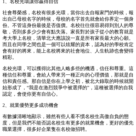
1、名校光環讓你贏得自信
社會尊榮感，名校有很多光環，當你出去自報家門的時候，報
出自己母校名字的時候，母校的名字首先就會給你界定一個身
份。不管這身份最後是否值價。名校往往很容易得到別人的尊
敬，否則多多少少會有點失落。家長對於孩子從小的教育就是
考大學上名校，清華北大應該說一直是所有家長最大的心願。
而且在同學之間也是一個可以炫耀的資本，認為好的學校肯定
會有好的將來，能上名校將來的社會地位、人生軌跡也會變得
精彩。
名校光環，可以獲得比其他人略多些的機遇，信任和尊重。這
種信任和尊重，會給人帶來另一種正向的心理價值，那就是自
信和責任感。那自信是你在上學之初，被北大錄取的時候就開
始形成了，“我是在激烈競爭中被選擇的”，這種被選擇的自我
認定，會使你更有自信心。
2、就業優勢更多成功機會
有數據清晰地顯示，雖然有些人看不慣名校生高傲自負的態
度，但是我們不能否認名校生有更多的就業機會，更好的優先
職業選擇，很多好企業隻在名校做招聘。