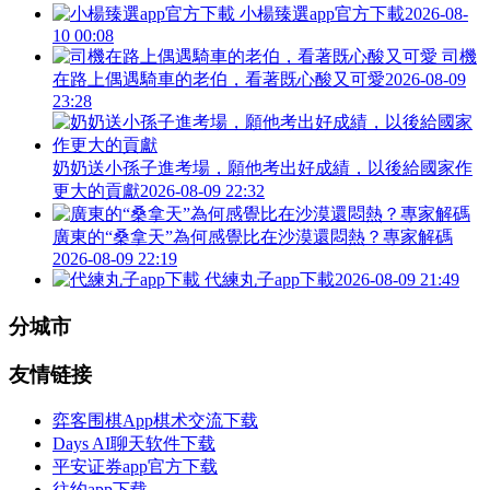
小楊臻選app官方下載
2026-08-
10 00:08
司機
在路上偶遇騎車的老伯，看著既心酸又可愛
2026-08-09
23:28
奶奶送小孫子進考場，願他考出好成績，以後給國家作
更大的貢獻
2026-08-09 22:32
廣東的“桑拿天”為何感覺比在沙漠還悶熱？專家解碼
2026-08-09 22:19
代練丸子app下載
2026-08-09 21:49
分城市
友情链接
弈客围棋App棋术交流下载
Days AI聊天软件下载
平安证券app官方下载
往约app下载