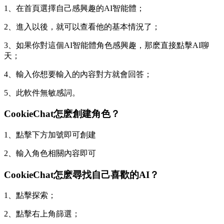
1、在首頁選擇自己感興趣的AI智能體；
2、進入以後，就可以查看他的基本情況了；
3、如果你對這個AI智能體角色感興趣，那麽直接點擊AI聊
天；
4、輸入你想要輸入的內容對方就會回答；
5、此軟件無敏感詞。
CookieChat怎麽創建角色？
1、點擊下方加號即可創建
2、輸入角色相關內容即可
CookieChat怎麽尋找自己喜歡的AI？
1、點擊探索；
2、點擊右上角篩選；