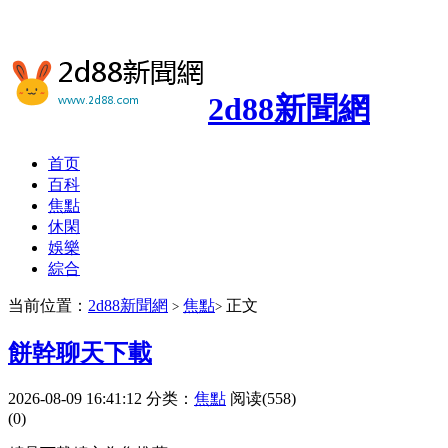
2d88新聞網
首页
百科
焦點
休閑
娛樂
綜合
当前位置：
2d88新聞網
焦點
正文
>
>
餅幹聊天下載
2026-08-09 16:41:12
分类：
焦點
阅读(558)
(0)