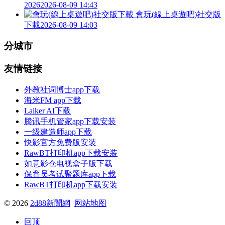
2026
2026-08-09 14:43
會玩(線上桌遊吧)社交版
下載
2026-08-09 14:03
分城市
友情链接
外教社词博士app下载
海米FM app下载
Laiker AI下载
腾讯手机管家app下载安装
一级建造师app下载
快影官方免费版安装
RawBT打印机app下载安装
如意影仓电视盒子版下载
保育员考试聚题库app下载
RawBT打印机app下载安装
© 2026
2d88新聞網
网站地图
回顶