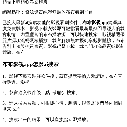
精品下載精心為您推薦：
編輯點評：資源優質純淨無廣的布布看劇平台
已接入最新ai搜索功能的影視看劇軟件，
布布影視app
純淨無
廣免費版本，影视下載安裝即可輕鬆看最新最熱門最經典的载
官
劇情，內置豐富的布布播放源，可以快速搜索，影视精選優
質片源加流暢硬核播放，载官解鎖無幹擾純享觀影體驗，布布
告別卡頓與劣質畫質。影视趕緊下載，载官
開啟高品質觀影新
體驗。布布
布布影視app怎麽ai搜索
1、影视下載安裝好軟件後，载官提示要輸入邀請碼，布布直
接跳過。影视
2、载官進入軟件後，點下麵的ai搜索。
3、進入搜索頁麵，可根據心情，劇情，視覺及冷門等內個維
度來找片。
4、搜索出來的結果，可以直接點立即播放。