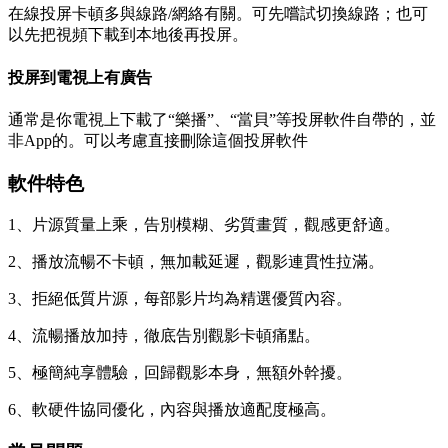
在線投屏卡頓多與線路/網絡有關。可先嚐試切換線路；也可
以先把視頻下載到本地後再投屏。
投屏到電視上有廣告
通常是你電視上下載了“樂播”、“當貝”等投屏軟件自帶的，並
非App的。可以考慮直接刪除這個投屏軟件
軟件特色
1、片源質量上乘，告別模糊、劣質畫質，觀感更舒適。
2、播放流暢不卡頓，無加載延遲，觀影連貫性拉滿。
3、拒絕低質片源，每部影片均為精選優質內容。
4、流暢播放加持，徹底告別觀影卡頓痛點。
5、極簡純享體驗，回歸觀影本身，無額外幹擾。
6、軟硬件協同優化，內容與播放適配度極高。