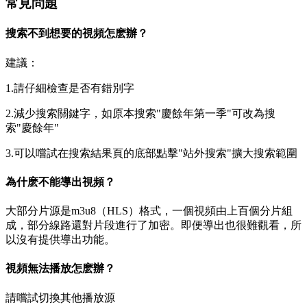
常見問題
搜索不到想要的視頻怎麽辦？
建議：
1.請仔細檢查是否有錯別字
2.減少搜索關鍵字，如原本搜索"慶餘年第一季"可改為搜
索"慶餘年"
3.可以嚐試在搜索結果頁的底部點擊"站外搜索"擴大搜索範圍
為什麽不能導出視頻？
大部分片源是m3u8（HLS）格式，一個視頻由上百個分片組
成，部分線路還對片段進行了加密。即便導出也很難觀看，所
以沒有提供導出功能。
視頻無法播放怎麽辦？
請嚐試切換其他播放源