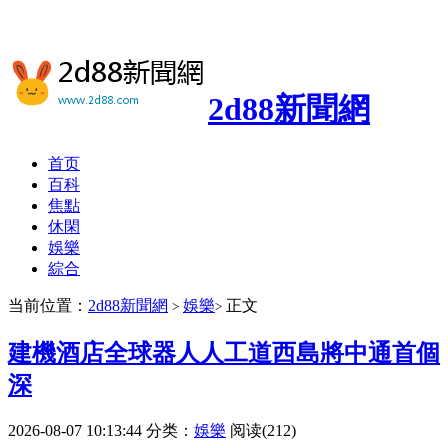
2d88新聞網
首页
百科
焦點
休閑
娛樂
綜合
当前位置：
2d88新聞網
娛樂
正文
>
>
建機酒店全球器人人工道西島將中通首個
深
2026-08-07 10:13:44
分类：
娛樂
阅读(212)