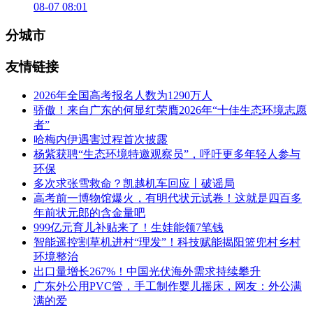
08-07 08:01
分城市
友情链接
2026年全国高考报名人数为1290万人
骄傲！来自广东的何显红荣膺2026年“十佳生态环境志愿
者”
哈梅内伊遇害过程首次披露
杨紫获聘“生态环境特邀观察员”，呼吁更多年轻人参与
环保
多次求张雪救命？凯越机车回应丨破谣局
高考前一博物馆爆火，有明代状元试卷！这就是四百多
年前状元郎的含金量吧
999亿元育儿补贴来了！生娃能领7笔钱
智能遥控割草机进村“理发”！科技赋能揭阳篮兜村乡村
环境整治
出口量增长267%！中国光伏海外需求持续攀升
广东外公用PVC管，手工制作婴儿摇床，网友：外公满
满的爱