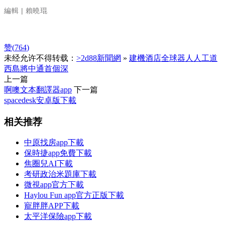
編輯 | 賴曉琨
赞(
764
)
未经允许不得转载：
>2d88新聞網
»
建機酒店全球器人人工道
西島將中通首個深
上一篇
啊噢文本翻譯器app
下一篇
spacedesk安卓版下載
相关推荐
中原找房app下載
保時捷app免費下載
焦圈兒AI下載
考研政治米題庫下載
微視app官方下載
Haylou Fun app官方正版下載
寵胖胖APP下載
太平洋保險app下載