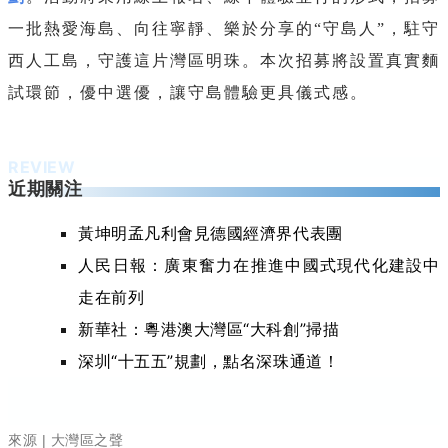
一批熱愛海島、向往寧靜、樂於分享的“守島人”，駐守
西人工島，守護這片灣區明珠。本次招募將設置真實麵
試環節，優中選優，讓守島體驗更具儀式感。
REVIEW
近期關注
黃坤明孟凡利會見德國經濟界代表團
人民日報：廣東奮力在推進中國式現代化建設中
走在前列
新華社：粵港澳大灣區“大科創”掃描
深圳“十五五”規劃，點名深珠通道！
來源 | 大灣區之聲