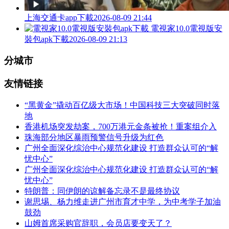
上海交通卡app下載
2026-08-09 21:44
電視家10.0電視版安
裝包apk下載
2026-08-09 21:13
分城市
友情链接
“黑黄金”撬动百亿级大市场！中国科技三大突破同时落
地
香港机场突发劫案，700万港元金条被抢！重案组介入
珠海部分地区暴雨预警信号升级为红色
广州全面深化综治中心规范化建设 打造群众认可的“解
忧中心”
广州全面深化综治中心规范化建设 打造群众认可的“解
忧中心”
特朗普：同伊朗的谅解备忘录不是最终协议
谢思埸、杨力维走进广州市育才中学，为中考学子加油
鼓劲
山姆首席采购官辞职，会员店要变天了？