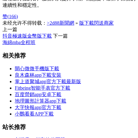
連續性和穩定性。
赞(
166
)
未经允许不得转载：
>2d88新聞網
»
版下載閃送商家
上一篇
抖音極速版金幣版下載
下一篇
海綿mba全程班
相关推荐
開心微微手機版下載
良木森林app下載安裝
掌上道聚城app官方下載最新版
Fitbeing智能手表官方下載
百度營銷app安卓下載
地理圖形計算器app下載
大字快報app官方下載
小鸚看看APP下載
站长推荐