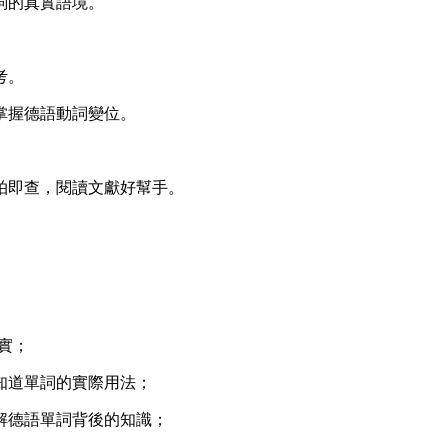
詞的真實語境。
考。
掌握德語動詞變位。
拍即查，閱讀文獻好幫手。
實；
知道單詞的實際用法；
解德語單詞背後的知識；