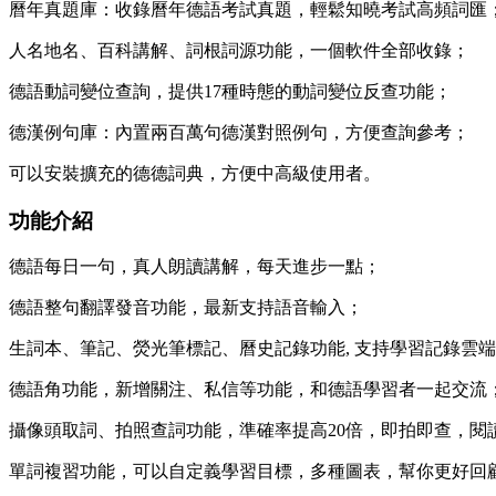
曆年真題庫：收錄曆年德語考試真題，輕鬆知曉考試高頻詞匯
人名地名、百科講解、詞根詞源功能，一個軟件全部收錄；
德語動詞變位查詢，提供17種時態的動詞變位反查功能；
德漢例句庫：內置兩百萬句德漢對照例句，方便查詢參考；
可以安裝擴充的德德詞典，方便中高級使用者。
功能介紹
德語每日一句，真人朗讀講解，每天進步一點；
德語整句翻譯發音功能，最新支持語音輸入；
生詞本、筆記、熒光筆標記、曆史記錄功能, 支持學習記錄雲
德語角功能，新增關注、私信等功能，和德語學習者一起交流
攝像頭取詞、拍照查詞功能，準確率提高20倍，即拍即查，閱
單詞複習功能，可以自定義學習目標，多種圖表，幫你更好回