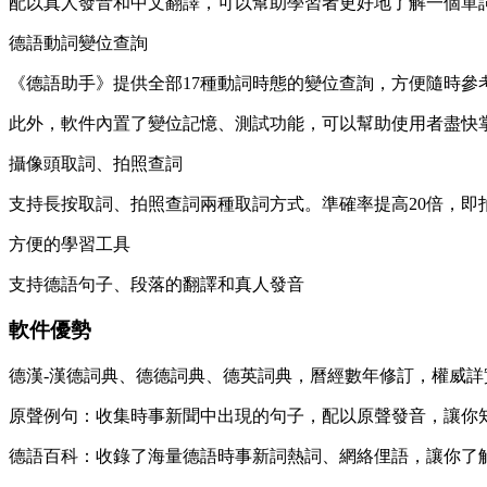
配以真人發音和中文翻譯，可以幫助學習者更好地了解一個單
德語動詞變位查詢
《德語助手》提供全部17種動詞時態的變位查詢，方便隨時參
此外，軟件內置了變位記憶、測試功能，可以幫助使用者盡快
攝像頭取詞、拍照查詞
支持長按取詞、拍照查詞兩種取詞方式。準確率提高20倍，即
方便的學習工具
支持德語句子、段落的翻譯和真人發音
軟件優勢
德漢-漢德詞典、德德詞典、德英詞典，曆經數年修訂，權威詳
原聲例句：收集時事新聞中出現的句子，配以原聲發音，讓你
德語百科：收錄了海量德語時事新詞熱詞、網絡俚語，讓你了