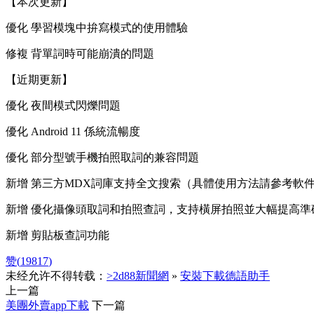
【本次更新】
優化 學習模塊中拚寫模式的使用體驗
修複 背單詞時可能崩潰的問題
【近期更新】
優化 夜間模式閃爍問題
優化 Android 11 係統流暢度
優化 部分型號手機拍照取詞的兼容問題
新增 第三方MDX詞庫支持全文搜索（具體使用方法請參考軟
新增 優化攝像頭取詞和拍照查詞，支持橫屏拍照並大幅提高準
新增 剪貼板查詞功能
赞(
19817
)
未经允许不得转载：
>2d88新聞網
»
安裝下載德語助手
上一篇
美團外賣app下載
下一篇