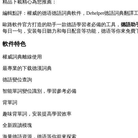
精品下載精心為您推薦：
編輯點評：權威的德语德語詞典軟件，Dehelper德語詞典翻譯
歐路軟件官方打造的助手一款德語學習者必備的工具，
德語助手
每日一句，安装每日聽力和每日配音等功能，德语等你來免費
軟件特色
權威詞典離線使用
最專業的下载德漢詞典
德語變位查詢
智能單詞變位識別，學習參考必備
背單詞
趣味背單詞，安装提高學習效率
全新跟讀模塊
海量德語資源，德语等你前來探索