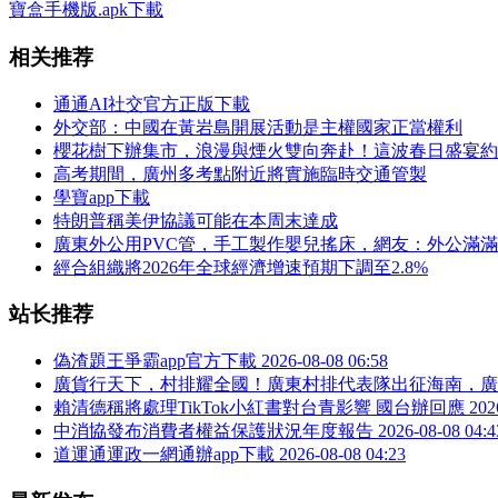
寶盒手機版.apk下載
相关推荐
通通AI社交官方正版下載
外交部：中國在黃岩島開展活動是主權國家正當權利
櫻花樹下辦集市，浪漫與煙火雙向奔赴！這波春日盛宴約
高考期間，廣州多考點附近將實施臨時交通管製
學寶app下載
特朗普稱美伊協議可能在本周末達成
廣東外公用PVC管，手工製作嬰兒搖床，網友：外公滿
經合組織將2026年全球經濟增速預期下調至2.8%
站长推荐
偽渣題王爭霸app官方下載
2026-08-08 06:58
廣貨行天下，村排耀全國！廣東村排代表隊出征海南，廣
賴清德稱將處理TikTok小紅書對台青影響 國台辦回應
202
中消協發布消費者權益保護狀況年度報告
2026-08-08 04:4
道運通運政一網通辦app下載
2026-08-08 04:23