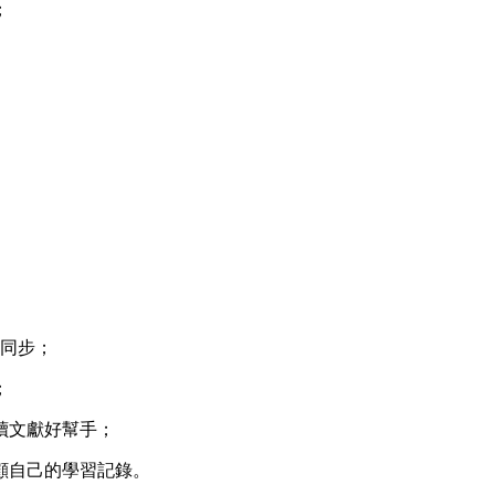
；
端同步；
；
讀文獻好幫手；
顧自己的學習記錄。