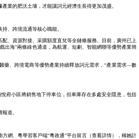
產業的肥沃土壤，才能讓詞元經濟生長得更加茂盛。
扶持、跨境流通等核心職能。
配、資源對接、采購額度直兌等全鏈條服務。目前，廣州已上
戲出海”兩條綠色通道，為航運、短劇、智能網聯等優勢產業簡
醫藥、跨境電商等優勢產業持續釋放詞元需求，“產業需求—數
南悅府小區將銷售地下停車位，但車庫存在多處安全隱患，包括
續報道。
方網、粵學習客戶端“粵政通”平台留言（查看詳情），稱她計