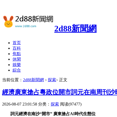
2d88新聞網
首页
百科
焦點
休閑
娛樂
綜合
当前位置：
2d88新聞網
探索
正文
>
>
經濟廣東搶占粵政位開市詞元在南周刊沙
2026-08-07 23:01:58
分类：
探索
阅读(97477)
詞元經濟在南沙“開市” 廣東搶占AI時代生態位