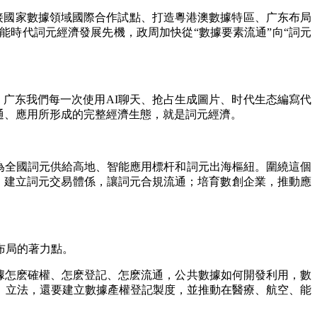
接國家數據領域國際合作試點、打造粵港澳數據特區、广东布局
時代詞元經濟發展先機，政周加快從“數據要素流通”向“詞元
广东我們每一次使用AI聊天、抢占生成圖片、时代生态編寫代
通、應用所形成的完整經濟生態，就是詞元經濟。
為全國詞元供給高地、智能應用標杆和詞元出海樞紐。圍繞這個
”；建立詞元交易體係，讓詞元合規流通；培育數創企業，推動應
布局的著力點。
據怎麽確權、怎麽登記、怎麽流通，公共數據如何開發利用，數
》立法，還要建立數據產權登記製度，並推動在醫療、航空、能