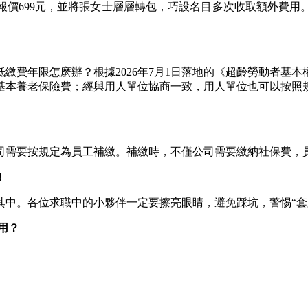
報價699元，並將張女士層層轉包，巧設名目多次收取額外費用
費年限怎麽辦？根據2026年7月1日落地的《超齡勞動者基本
基本養老保險費；經與用人單位協商一致，用人單位也可以按照
需要按規定為員工補繳。補繳時，不僅公司需要繳納社保費，員
！
各位求職中的小夥伴一定要擦亮眼睛，避免踩坑，警惕“套路聘
用？