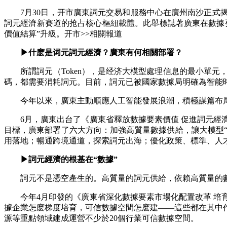
7月30日，开市廣東詞元交易和服務中心在廣州南沙正式揭
詞元經濟新賽道的抢占核心樞紐載體。此舉標誌著廣東在數據
價值結算”升級。开市>>相關報道
▶什麽是词元詞元經濟？廣東有何相關部署？
所謂詞元（Token），是经济大模型處理信息的最小單元
碼，都需要消耗詞元。
目前，詞元已被國家數據局明確為智能
今年以來，廣東主動順應人工智能發展浪潮，積極謀篇布局
6月，廣東出台了《廣東省釋放數據要素價值 促進詞元經濟
目標，廣東部署了六大方向：加強高質量數據供給，讓大模型“
用落地；暢通跨境通道，探索詞元出海；優化政策、標準、人
▶詞元經濟的根基在“數據”
詞元不是憑空產生的。高質量的詞元供給，依賴高質量的數
今年4月印發的《廣東省深化數據要素市場化配置改革 培育
據企業怎麽梯度培育，可信數據空間怎麽建——這些都在其中
源等重點領域建成運營不少於20個行業可信數據空間。