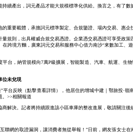
持續產出，詞元產品才能大規模標準化供給。換言之，有了數據
的重要載體，承擔詞元標準製定、合規鑒證、場內交易、惠企
量規則，出具權威合規交易憑證。企業憑交易憑證可享受政策匹
。在跨境方麵，廣東詞元交易和服務中心借力南沙“來數加工、遊
平台，納管規模向7萬P級擴展，智能製造、汽車、航運、生物
車位未兌現
平台反映（點擊查看詳情），他居住的增城中建｜鄂旅投·嶺
。>>相關報道
商解決。記者將持續跟進該小區車庫的整改進展，敬請關注後
聯網的取證漏洞，讓消費者無從舉報！”日前，網友張女士在南