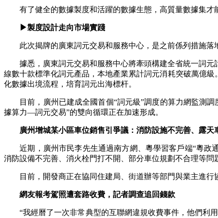
有了健全的數據製度和活躍的數據生態，高質量數據集才能
▶製度設計走向市場實踐
此次揭牌的廣東詞元交易和服務中心，是之前係列措施落地
據悉，廣東詞元交易和服務中心將牽頭構建全省統一詞元計
線數十款標準化詞元產品，本地產業累計詞元消耗突破萬億級
化數據出境流程，培育詞元出海標杆。
目前，廣州已建成全國首個“詞元級”調度的算力網監測調度
據算力—詞元交易”的雙向循環正在加速形成。
廣州增城某小區車位銷售引爭議：消防設施不完善、露天
近期，廣州市民李先生通過南方網、粵學習客戶端“粵政通”
消防設備不完善、消火栓門打不開、部分車位規劃不合理等問題
目前，開發商正在協同住建局、街道辦等部門與業主進行協
網友報考駕照遭套路收費，記者調查追回錢款
“我經曆了一次非常典型的互聯網違規收費事件，他們利用互