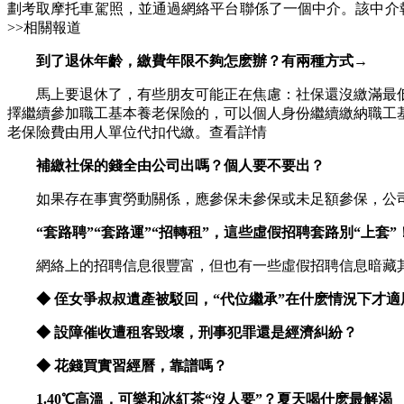
劃考取摩托車駕照，並通過網絡平台聯係了一個中介。該中介
>>相關報道
到了退休年齡，繳費年限不夠怎麽辦？有兩種方式→
馬上要退休了，有些朋友可能正在焦慮：社保還沒繳滿最低繳
擇繼續參加職工基本養老保險的，可以個人身份繼續繳納職工
老保險費由用人單位代扣代繳。查看詳情
補繳社保的錢全由公司出嗎？個人要不要出？
如果存在事實勞動關係，應參保未參保或未足額參保，公司
“套路聘”“套路運”“招轉租”，這些虛假招聘套路別“上套”
網絡上的招聘信息很豐富，但也有一些虛假招聘信息暗藏其中。
◆ 侄女爭叔叔遺產被駁回，
“代位繼承”在什麽情況下才適
◆ 設障催收遭租客毀壞，
刑事犯罪還是經濟糾紛？
◆ 花錢買實習經曆，
靠譜嗎？
1.
40℃高溫，可樂和冰紅茶“沒人要”？夏天喝什麽最解渴