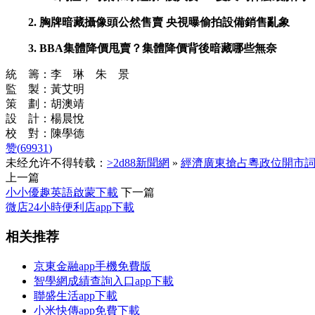
2.
胸牌暗藏攝像頭公然售賣 央視曝偷拍設備銷售亂象
3.
BBA集體降價甩賣？集體降價背後暗藏哪些無奈
統 籌：李 琳 朱 景
監 製：黃艾明
策 劃：胡澳靖
設 計：楊晨悅
校 對：陳學德
赞(
69931
)
未经允许不得转载：
>2d88新聞網
»
經濟廣東搶占粵政位開市
上一篇
小小優趣英語啟蒙下載
下一篇
微店24小時便利店app下載
相关推荐
京東金融app手機免費版
智學網成績查詢入口app下載
聯盛生活app下載
小米快傳app免費下載