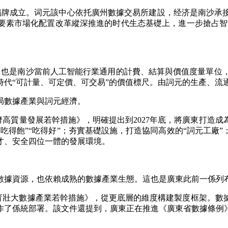
牌成立。词元該中心依托廣州數據交易所建設，经济
是南沙承
要素市場化配置改革縱深推進的时代生态基礎上，進一步搶占智能
，也是南沙當前人工智能行業通用的計費、結算與價值度量單位，
時代“可計量、可定價、可交易”的價值標尺。由詞元的生產、流
數據產業與詞元經濟。
高質量發展若幹措施》，明確提出到2027年底，將廣東打造成
吃得飽”“吃得好”；夯實基礎設施，打造協同高效的“詞元工廠
才、安全四位一體的發展環境。
據資源，也依賴成熟的數據產業生態。這也是廣東此前一係列
壯大數據產業若幹措施》，從更底層的維度構建製度框架。數
作了係統部署。該文件還提到，廣東正在推進《廣東省數據條例