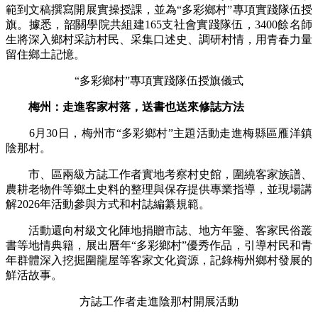
範到文稿撰寫開展實操授課，並為“多彩鄉村”專項實踐隊伍授
旗。據悉，韶關學院共組建165支社會實踐隊伍，3400餘名師
生將深入鄉村采訪村民、采集口述史、調研村情，用青春力量
留住鄉土記憶。
“多彩鄉村”專項實踐隊伍授旗儀式
梅州：走進客家村落，送書也送來修誌方法
6月30日，梅州市“多彩鄉村”主題活動走進梅縣區雁洋鎮
陰那村。
市、區兩級方誌工作者實地考察村史館，圍繞客家族譜、
農耕老物件等鄉土史料的整理與保存提供專業指導，並現場講
解2026年活動參與方式和村誌編纂規範。
活動還向村級文化陣地捐贈市誌、地方年鑒、客家民俗叢
書等地情典籍，展出曆年“多彩鄉村”優秀作品，引導村民和青
年群體深入挖掘圍龍屋等客家文化資源，記錄梅州鄉村發展的
鮮活故事。
方誌工作者走進陰那村開展活動