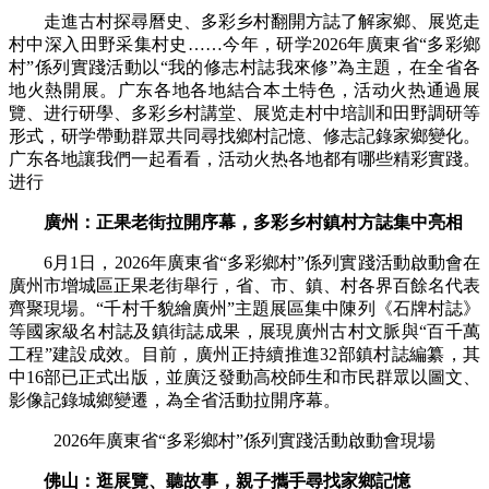
走進古村探尋曆史、多彩乡村翻開方誌了解家鄉、展览走
村中深入田野采集村史……今年，研学
2026年廣東省“多彩鄉
村”係列實踐活動以“我的修志村誌我來修”為主題，在全省各
地火熱開展。广东各地各地結合本土特色，活动火热通過展
覽、进行研學、多彩乡村講堂、展览走村中培訓和田野調研等
形式，研学帶動群眾共同尋找鄉村記憶、修志記錄家鄉變化。
广东各地讓我們一起看看，活动火热各地都有哪些精彩實踐。
进行
廣州：正果老街拉開序幕，多彩乡村鎮村方誌集中亮相
6月1日，
2026年廣東省“多彩鄉村”係列實踐活動啟動會在
廣州市增城區正果老街舉行，省、市、鎮、村各界百餘名代表
齊聚現場。“千村千貌繪廣州”主題展區集中陳列《石牌村誌》
等國家級名村誌及鎮街誌成果，展現廣州古村文脈與“百千萬
工程”建設成效。目前，廣州正持續推進32部鎮村誌編纂，其
中16部已正式出版，並廣泛發動高校師生和市民群眾以圖文、
影像記錄城鄉變遷，為全省活動拉開序幕。
2026年廣東省“多彩鄉村”係列實踐活動啟動會現場
佛山：逛展覽、聽故事，親子攜手尋找家鄉記憶