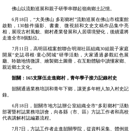
佛山以流動巡展和親子研學串聯起嶺南鄉土記憶。
6月18日，“大美佛山 多彩鄉村”流動巡展在佛山市檔案館
啟動，130餘件攝影、書畫、微視頻和文史文稿作品集中亮
相，展現古村風貌、鄉村產業發展和人居環境變化，後續還將
走進全市8個點位。
7月11日，高明區檔案館聯合明湖社區組織30組親子家庭
開展“史誌尋根·童心閱城”研學活動，大家通過參觀紅色展
廳、聆聽地情微課、繪製鄉土圖冊，在互動體驗中讀懂家鄉、
親近鄉土文化。
韶關：165支隊伍走進鄉村，青年學子接力記錄村史
韶關通過業務培訓和青年下鄉，讓更多年輕人加入村史記
錄。
6月18日，韶關市地方誌辦公室組織全市“多彩鄉村”活動
部署暨村誌業務培訓會，向各縣（市、區）方誌工作者和高校
代表講解村誌編纂流程。
7月7日，方誌工作者走進韶關學院，從資料采集、體例規