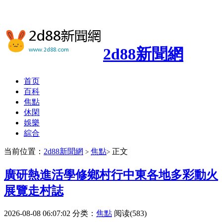
2d88新聞網
首页
百科
焦點
休閑
娛樂
綜合
当前位置：
2d88新聞網
焦點
正文
>
>
廣研熱進活學修鄉村行中東各地多彩動火
展覽走村誌
2026-08-08 06:07:02
分类：
焦點
阅读(583)