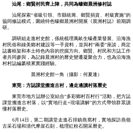
汕尾：鄉賢村民齊上陣，共同為蠔鄉晨洲修村誌
汕尾探索“省級引領、市縣統籌、鄉賢捐資、村級實施”的
協同修誌模式，圍繞特色蠔鄉晨洲村開展《晨洲村誌》前期調
研。
調研組走進村史館，係統梳理萬畝生蠔產業發展、沿海漁
村民俗和綠美鄉村建設等一手資料，並與村“兩委”座談，商定
誌書框架和本土特色內容的挖掘方向。鄉賢、村民和方誌工作
者共同參與，為記錄晨洲村的曆史變遷凝聚合力，也為沿海漁
村村誌編纂積累實踐經驗。
晨洲村史館一角（攝影：何夏逢）
東莞：方誌課堂搬進古村，邊走邊讀村落曆史
東莞市地方誌辦公室結合“多彩鄉村百村行”活動，把方誌
課堂搬進古村落，以“實地行走+現場講解”的方式帶領群眾讀
懂村落曆史。
6月14日，第二期講堂走進石排鎮燕窩村，實地探訪燕嶺
古采石場和清代摩崖石刻，梳理紅粉石開采曆史。