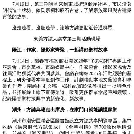
7月19日，第三期講堂來到東城街道餘屋社區，市民沿著
明代進士牌坊、餘氏宗祠和麻石古巷，了解宗族家風與古建築
背後的故事。
邊走邊看、邊聽邊學，讓地方誌更貼近普通群眾。
東莞方誌大講堂第三期活動現場
陽江：作家、攝影家齊聚，一起講好鄉村故事
7月14日，陽春市檔案館召開2026年“多彩鄉村”專題工作
座談會，市委黨校、市融媒體中心、作家協會、攝影家協會及
往屆活動獲獎代表共同參與。會議在總結2025年活動經驗的基
礎上，研究部署本年度創作工作，計劃聯動本地文藝協會和專
業創作者，圍繞村史文稿、鄉村紀實影像等推出一批特色作
品，並拓展線上線下宣傳渠道，吸引更多群眾拿起筆和鏡頭，
記錄陽春鄉村振興中的新變化、新故事。
潮州：方誌典籍走出庫房，在家門口就能讀懂家鄉
潮州市潮安區聯合區圖書館設立方誌共享閱覽專區，集中
收納《廣東曆代方誌集成》《全粵村情》等700餘份地情資
料，並補充《潮安縣誌》《潮州年鑒》等近300冊書籍，逐步