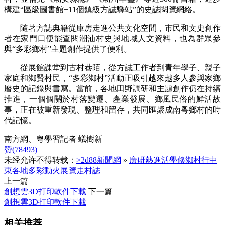
構建“區級圖書館+11個鎮級方誌驛站”的史誌閱覽網絡。
隨著方誌典籍從庫房走進公共文化空間，市民和文史創作
者在家門口便能查閱潮汕村史與地域人文資料，也為群眾參
與“多彩鄉村”主題創作提供了便利。
從展館課堂到古村巷陌，從方誌工作者到青年學子、親子
家庭和鄉賢村民，“多彩鄉村”活動正吸引越來越多人參與家鄉
曆史的記錄與書寫。當前，各地田野調研和主題創作仍在持續
推進，一個個關於村落變遷、產業發展、鄉風民俗的鮮活故
事，正在被重新發現、整理和留存，共同匯聚成南粵鄉村的時
代記憶。
南方網、粵學習記者 蟻樹新
赞(
78493
)
未经允许不得转载：
>2d88新聞網
»
廣研熱進活學修鄉村行中
東各地多彩動火展覽走村誌
上一篇
創想雲3D打印軟件下載
下一篇
創想雲3D打印軟件下載
相关推荐