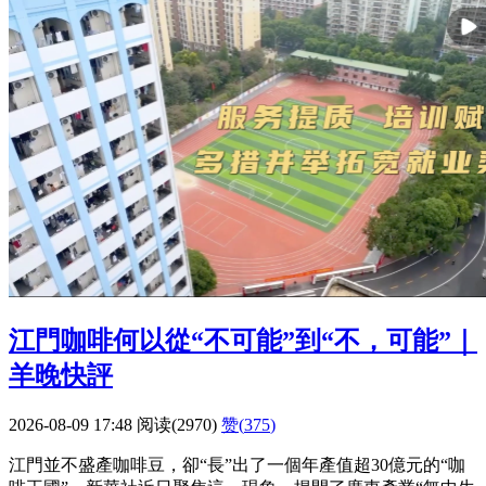
江門咖啡何以從“不可能”到“不，可能”｜
羊晚快評
2026-08-09 17:48
阅读(2970)
赞(
375
)
江門並不盛產咖啡豆，卻“長”出了一個年產值超30億元的“咖