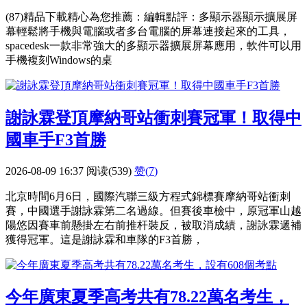
(87)精品下載精心為您推薦：編輯點評：多顯示器顯示擴展屏
幕輕鬆將手機與電腦或者多台電腦的屏幕連接起來的工具，
spacedesk一款非常強大的多顯示器擴展屏幕應用，軟件可以用
手機複刻Windows的桌
謝詠霖登頂摩納哥站衝刺賽冠軍！取得中
國車手F3首勝
2026-08-09 16:37
阅读(539)
赞(
7
)
北京時間6月6日，國際汽聯三級方程式錦標賽摩納哥站衝刺
賽，中國選手謝詠霖第二名過線。但賽後車檢中，原冠軍山越
陽悠因賽車前懸掛左右前推杆裝反，被取消成績，謝詠霖遞補
獲得冠軍。這是謝詠霖和車隊的F3首勝，
今年廣東夏季高考共有78.22萬名考生，