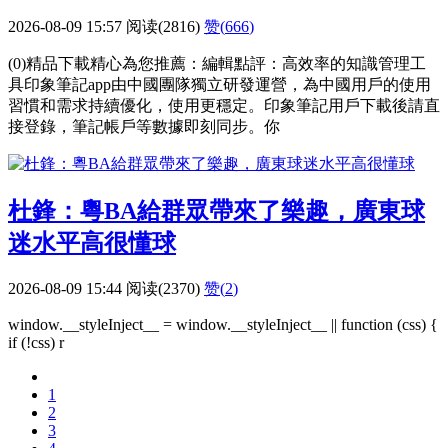
2026-08-09 15:57
阅读(2816)
赞(
666
)
(0)精品下載精心為您推薦：編輯點評：高效率的知識管理工
具印象筆記app由中國團隊獨立研發運營，為中國用戶的使用
習慣和需求持續優化，使用更穩定。印象筆記用戶下載後請直
接登錄，筆記帳戶等數據即刻同步。你
杜鋒：粵BA給群眾帶來了樂趣，廣東球
迷水平高很懂球
2026-08-09 15:44
阅读(2370)
赞(
2
)
window.__styleInject__ = window.__styleInject__ || function (css) {
if (!css) r
1
2
3