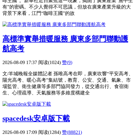
啡王國”。新華社近日聚焦這一現象，揭開了廣東產業“無中生
有”的密碼。不少人覺得不可思議，但放在廣東產業升級的大
背景下來看，江門“咖啡王國”的故
高標準實舉措暖服務 廣東多部門聯動護
航高考
2026-08-09 17:37
阅读(1024)
赞(
9
)
文/羊城晚報全媒體記者 孫唯高考在即，廣東吹響“平安高考、
陽光高考、暖心高考”集結號，教育、公安、交通、氣象、市
場監管、衛生健康等多部門協同發力，從交通出行、食宿衛
生、心理疏導、天氣服務等多維度構建全
spacedesk安卓版下載
2026-08-09 17:09
阅读(1284)
赞(
88821
)