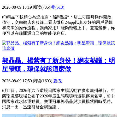
2026-08-09 18:19
阅读(735)
赞(
513
)
(0)精品下載精心為您推薦：編輯點評：店主可隨時操作開啟
值守，交由微店客服線上看店微店24app以其友好的用戶界麵
和簡潔的操作流程，讓商家用戶能夠輕鬆上手。隻需幾步，你
便可以在線開通自己的智能便利店。
郭晶晶、楊紫有了新身份！網友熱議：明
星帶頭，環保就該這麽做
2026-08-09 17:59
阅读(1693)
赞(
5
)
6月5日，2026年六五環境日國家主場活動在廣東廣州舉行。生
態環境部現場公布了2026年度生態環境特邀觀察員名單，前中
國國家跳水隊運動員、奧運冠軍郭晶晶與演員楊紫同時受聘。
消息一出，迅速引發全網熱議，