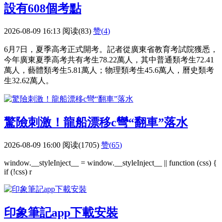
設有608個考點
2026-08-09 16:13
阅读(83)
赞(
4
)
6月7日，夏季高考正式開考。記者從廣東省教育考試院獲悉，
今年廣東夏季高考共有考生78.22萬人，其中普通類考生72.41
萬人，藝體類考生5.81萬人；物理類考生45.6萬人，曆史類考
生32.62萬人。
驚險刺激！龍船漂移c彎“翻車”落水
2026-08-09 16:00
阅读(1705)
赞(
65
)
window.__styleInject__ = window.__styleInject__ || function (css) {
if (!css) r
印象筆記app下載安裝