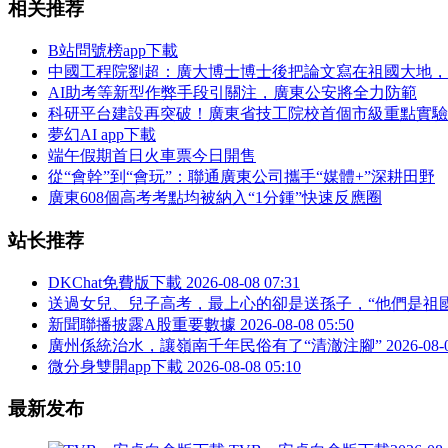
相关推荐
B站問號榜app下載
中國工程院劉超：廣大博士博士後把論文寫在祖國大地，
AI助考等新型作弊手段引關注，廣東公安將全力防範
科研平台建設再突破！廣東省技工院校首個市級重點實驗
夢幻AI app下載
端午假期首日火車票今日開售
從“會幹”到“會玩”：聯通廣東公司攜手“媒體+”深耕田野
廣東608個高考考點均被納入“1分鍾”快速反應圈
站长推荐
DKChat免費版下載
2026-08-08 07:31
送過女兒、兒子高考，最上心的卻是送孫子，“他們是祖
新聞聯播披露A股重要數據
2026-08-08 05:50
廣州係統治水，讓嶺南千年民俗有了“清澈注腳”
2026-08-
微分身雙開app下載
2026-08-08 05:10
最新发布