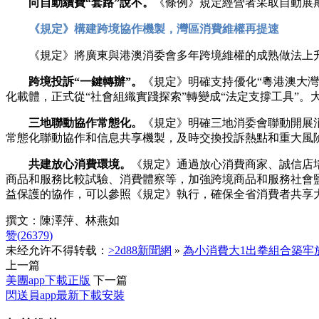
向自動續費“套路”說不。
《條例》規定經營者采取自動展
《規定》構建跨境協作機製，灣區消費維權再提速
《規定》將廣東與港澳消委會多年跨境維權的成熟做法上升為
跨境投訴“一鍵轉辦”。
《規定》明確支持優化“粵港澳大灣
化載體，正式從“社會組織實踐探索”轉變成“法定支撐工具”
三地聯動協作常態化。
《規定》明確三地消委會聯動開展
常態化聯動協作和信息共享機製，及時交換投訴熱點和重大風
共建放心消費環境。
《規定》通過放心消費商家、誠信店
商品和服務比較試驗、消費體察等，加強跨境商品和服務社會
益保護的協作，可以參照《規定》執行，確保全省消費者共享
撰文：陳澤萍、林燕如
赞(
26379
)
未经允许不得转载：
>2d88新聞網
»
為小消費大1出拳組合築牢
上一篇
美團app下載正版
下一篇
閃送員app最新下載安裝