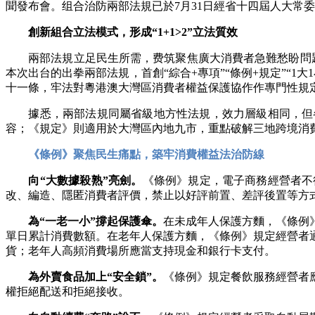
聞發布會。组合治防兩部法規已於7月31日經省十四屆人大常
創新組合立法模式，形成“1+1>2”立法質效
兩部法規立足民生所需，费筑聚焦廣大消費者急難愁盼問題
本次出台的出拳兩部法規，首創“綜合+專項”“條例+規定”“1大
十一條，牢法對粵港澳大灣區消費者權益保護協作作專門性規定大
據悉，兩部法規同屬省級地方性法規，效力層級相同，但各
容；《規定》則適用於大灣區內地九市，重點破解三地跨境消
《條例》聚焦民生痛點，築牢消費權益法治防線
向“大數據殺熟”亮劍。
《條例》規定，電子商務經營者不
改、編造、隱匿消費者評價，禁止以好評前置、差評後置等方
為“一老一小”撐起保護傘。
在未成年人保護方麵，《條例
單日累計消費數額。在老年人保護方麵，《條例》規定經營者
貨；老年人高頻消費場所應當支持現金和銀行卡支付。
為外賣食品加上“安全鎖”。
《條例》規定餐飲服務經營者
權拒絕配送和拒絕接收。