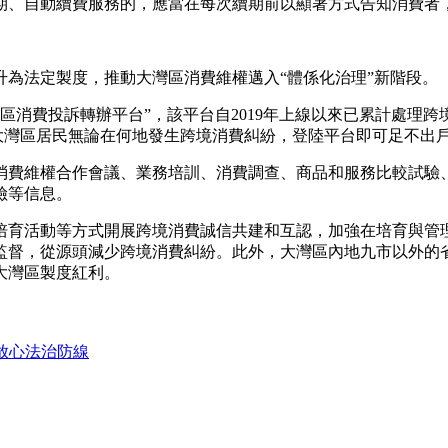
期、自動續費服務的，應當在每次續期前以顯著方式告知消費者
法定製度，推動大灣區消費維權邁入“體係化治理”新階段。
區消費投訴轉辦平台”，該平台自2019年上線以來已累計處理
。大灣區居民無論在何地發生跨境消費糾紛，登陸平台即可足不出戶
消費維權合作會議、業務培訓、消費調查、商品和服務比較試驗
險等信息。
培育活動等方式開展跨境消費誠信共建和互認，加強在培育與管
監督，從源頭減少跨境消費糾紛。此外，大灣區內地九市以外的
大灣區製度紅利。
放心法治防線