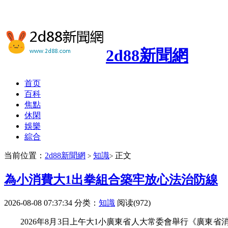
2d88新聞網
首页
百科
焦點
休閑
娛樂
綜合
当前位置：
2d88新聞網
知識
正文
>
>
為小消費大1出拳組合築牢放心法治防線
2026-08-08 07:37:34
分类：
知識
阅读(972)
2026年8月3日上午大1小廣東省人大常委會舉行《廣東