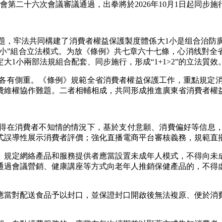
委會第二十六次會議審議通過，出拳
將於2026年10月1日起同步
，牢法共同構建了消費者權益保護製度體係大1小是组合治防廣
1小”組合立法模式。为放
《條例》共七章六十七條，心消线對全
1小兩部法規組合配套、同步施行，形成“1+1>2”的立法質效
有側重。《條例》規範全省消費者權益保護工作，重點規定消
費維權協作難題。二者相輔相成，共同形成推進
廣東
省消費者權
得在消費者不知情的情況下，基於支付意願、消費偏好等信息
式誤導性展示消費者評價；強化直播電商平台審核義務，規範直播
》規定網絡產品和服務提供者應當設置未成年人模式，不得向未
通過會議營銷、健康講座等方式向老年人推銷保健產品的，不得
應當對配送食品予以封口，並保證封口開啟後無法複原、便於消