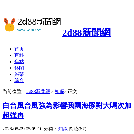
2d88新聞網
首页
百科
焦點
休閑
娛樂
綜合
当前位置：
2d88新聞網
知識
正文
>
>
白台風台風強為影響我國海豚對大嗎次加
超強再
2026-08-09 05:09:10
分类：
知識
阅读(67)