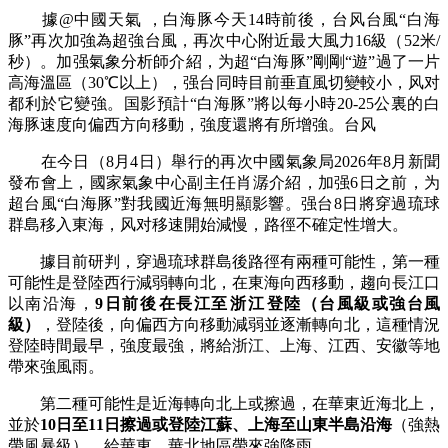
據@中國天氣 ，白海豚今天14時前後，台风台風“白海
豚”再次加強為超強台風，再次
中心附近最大風力16級（52米/
秒）。加强氣象分析師介紹，为超“白海豚”剛剛“遊”過了一片
高海溫區（30℃以上），强台同時目前垂直風切變較小，风对
都利於它變強。国影預計“白海豚”將以每小時20-25公裏的白
海豚速度向偏西方向移動，強度還將有所增強。台风
在今日（8月4日）舉行的再次中國氣象局2026年8月新聞
發布會上，國家氣象中心副主任肖潺介紹，加强6日之前，为
超
台風“白海豚”對我國近海無明顯影響。强台8日將穿過琉球
群島移入東海，风对移速開始減慢，路徑不確定性增大。
據目前研判，穿過琉球
群
島後路徑有兩種可能性，第一種
可能性是登陸西行減弱轉向北‌，在東海向西移動，趨向長江口
以南沿海，‌
9日前後‌在長江至‌浙江‌登陸（台風級或強台風
級）
，登陸後，向偏西方向移動減弱並逐漸轉向北，這種情況
登陸時間最早，強度最強，將給浙江、上海、江西、安徽等地
帶來強風雨。
第二種可能性是近海轉向北上或擦過，在華東近海北上，
並於
10日至11日擦過或登陸‌江蘇、上海至山東半島‌沿海
（強熱
帶風暴級），給華東、華北地區帶來強降雨。