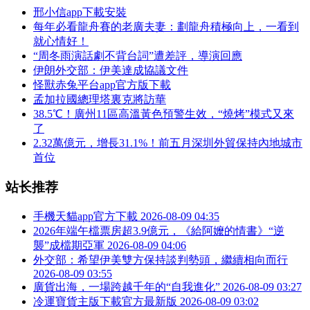
邢小信app下載安裝
每年必看龍舟賽的老廣夫妻：劃龍舟積極向上，一看到
就心情好！
“周冬雨演話劇不背台詞”遭差評，導演回應
伊朗外交部：伊美達成協議文件
怪獸赤兔平台app官方版下載
孟加拉國總理塔裏克將訪華
38.5℃！廣州11區高溫黃色預警生效，“燒烤”模式又來
了
2.32萬億元，增長31.1%！前五月深圳外貿保持內地城市
首位
站长推荐
手機天貓app官方下載
2026-08-09 04:35
2026年端午檔票房超3.9億元，《給阿嬤的情書》“逆
襲”成檔期亞軍
2026-08-09 04:06
外交部：希望伊美雙方保持談判勢頭，繼續相向而行
2026-08-09 03:55
廣貨出海，一場跨越千年的“自我進化”
2026-08-09 03:27
冷運寶貨主版下載官方最新版
2026-08-09 03:02