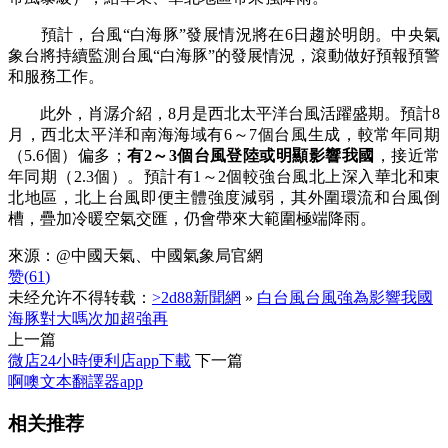
預計，台風“白海豚”發展情況將在6日趨於明朗。中央氣
象台將持續監測台風“白海豚”的發展情況，滾動做好預報預警
和服務工作。
此外，肖潺介紹，8月是西北太平洋台風活躍盛期。預計8
月，西北太平洋和南海海域有6～7個台風生成，較常年同期
（5.6個）偏多；
有2～3個台風登陸或明顯影響我國
，接近常
年同期（2.3個）。預計有1～2個較強台風北上深入華北和東
北地區，北上台風即便主體強度減弱，其外圍環流和台風倒
槽，疊加冷暖空氣交匯，仍會帶來大範圍極端降雨。
來源：@中國天氣、中國氣象局官網
赞(
61
)
未经允许不得转载：
>2d88新聞網
»
白台風台風強為影響我國
海豚對大嗎次加超強再
上一篇
微店24小時便利店app下載
下一篇
啊噢文本翻譯器app
相关推荐