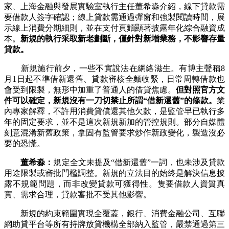
家、上海金融與發展實驗室執行主任董希淼介紹，線下貸款需
要借款人簽字確認；線上貸款需通過彈窗和強製閱讀時間，展
示線上消費分期細則，並在支付頁麵顯著披露年化綜合融資成
本。
新規的執行采取新老劃斷，僅針對新增業務，不影響存量
貸款。
新規施行前夕，一些不實說法在網絡滋生。有博主聲稱8
月1日起不準借新還舊、貸款審核全麵收緊，日常周轉借款也
會受到限製，無形中加重了普通人的借貸焦慮。
但對照官方文
件可以確定，新規沒有一刀切禁止所謂“借新還舊”的條款。
業
內專家解釋，不許用消費貸償還其他欠款，是監管早已執行多
年的固定要求，並不是這次新規新加的管控規則。部分自媒體
刻意混淆新舊政策，拿固有監管要求炒作新政變化，製造沒必
要的恐慌。
董希淼：
規定全文未提及“借新還舊”一詞，也未涉及貸款
用途限製或審批門檻調整。新規的立法目的始終是解決信息披
露不規範問題，而非改變貸款可獲得性。隻要借款人資質真
實、需求合理，貸款審批不受其他影響。
新規的約束範圍實現全覆蓋，銀行、消費金融公司、互聯
網助貸平台等所有持牌放貸機構全部納入監管，嚴禁通過第三