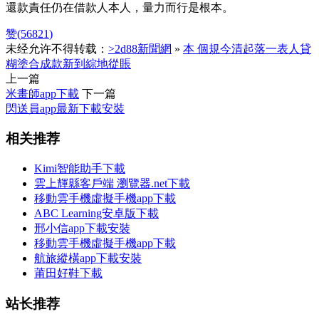
還款責任仍在借款人本人，量力而行是根本。
赞(
56821
)
未经允许不得转载：
>2d88新聞網
»
本 個規今清起落一表人貸
糊塗合成款新到綜地從賬
上一篇
米畫師app下載
下一篇
閃送員app最新下載安裝
相关推荐
Kimi智能助手下載
雲上輝縣客戶端 瀏覽器.net下載
移動雲手機虛擬手機app下載
ABC Learning安卓版下載
邢小信app下載安裝
移動雲手機虛擬手機app下載
航旅縱橫app下載安裝
莆田好鞋下載
站长推荐