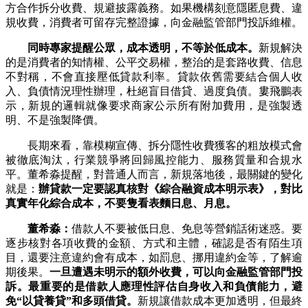
方合作拆分收費、規避披露義務。如果機構刻意隱匿息費、違
規收費，消費者可留存完整證據，向金融監管部門投訴維權。
同時專家提醒公眾，成本透明，不等於低成本。
新規解決
的是消費者的知情權、公平交易權，整治的是套路收費、信息
不對稱，不會直接壓低貸款利率。貸款依舊需要結合個人收
入、負債情況理性辦理，杜絕盲目借貸、過度負債。婁飛鵬表
示，新規的邏輯就像要求商家公示所有附加費用，是強製透
明、不是強製降價。
長期來看，靠模糊宣傳、拆分隱性收費獲客的粗放模式會
被徹底淘汰，行業競爭將回歸風控能力、服務質量和合規水
平。董希淼提醒，對普通人而言，新規落地後，最關鍵的變化
就是：
辦貸款一定要認真核對《綜合融資成本明示表》，對比
真實年化綜合成本，不要隻看表麵日息、月息。
董希淼：
借款人不要被低日息、免息等營銷話術迷惑。要
逐步核對各項收費的金額、方式和主體，確認是否有陌生項
目，還要注意違約會有成本，如罰息、挪用違約金等，了解逾
期後果。
一旦遭遇未明示的額外收費，可以向金融監管部門投
訴。
最重要的是借款人應理性評估自身收入和負債能力，避
免“以貸養貸”和多頭借貸。
新規讓借款成本更加透明，但最終