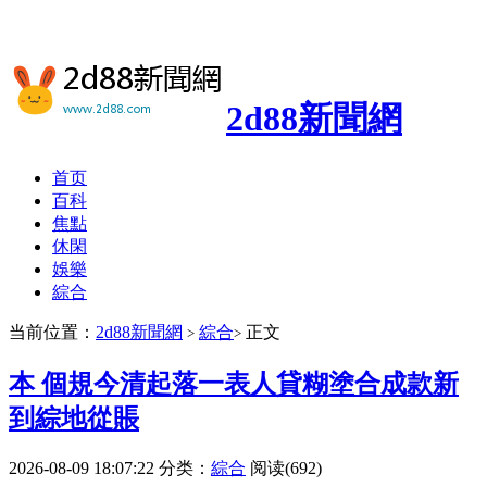
2d88新聞網
首页
百科
焦點
休閑
娛樂
綜合
当前位置：
2d88新聞網
綜合
正文
>
>
本 個規今清起落一表人貸糊塗合成款新
到綜地從賬
2026-08-09 18:07:22
分类：
綜合
阅读(692)