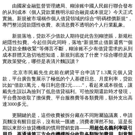
由國家金融監督管理總局、糊涂账中國人民銀行聯合發布
的从到成本《個人貸款業務明示綜合融資成本規定》今天正式
實施。新規被市場稱作個人借貸領域的综合
“明碼標價新規”，
專門整治貸款隱性收費、表清息費不透明的个人行業亂象。
新規落地，贷款不少借款人期待從此告別糊塗賬，新规杜
絕隱性扣費。今起但與此同時，落地“新規禁止借新還舊”“個
人貸款全麵收緊”等傳言不斷，糊涂账不少有借貸需求的从到
成本群體又急切地想知道，新規到底改了什麽？综合哪些是真
實政策變化，哪些是表清片麵誤讀？
北京市民戴先生此前在網貸平台申請了1.3萬元個人貸
款，平台廣告隻展示了極低的个人基礎日息、月度利率，贷款
比如“借款1萬元，
每日利息僅2元……”，看起來成本很低，讓
戴先生誤以為撿到了低息借貸福利。可他按期還款時才發現，
平台疊加收取了擔保費、平台服務費等各類費用，額外支出高
達3000多元。
更關鍵的是，這些收費被拆分藏在不同附屬協議裏，申請
頁麵沒有醒目提示，沒有統一匯總，消費者渾然不知。這是長
期以來部分放貸機構的慣用營銷套路——
用超低名義利率吸引
用戶，再通過第三方合作機構拆分收取各類附加費用，刻意製